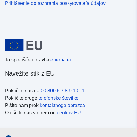
Prihlásenie do rozhrania poskytovateľa údajov
To spletišče upravlja
europa.eu
Navežite stik z EU
Pokličite nas na
00 800 6 7 8 9 10 11
Pokličite druge
telefonske številke
Pišite nam prek
kontaktnega obrazca
Obiščite nas v enem od
centrov EU
Družbeni mediji