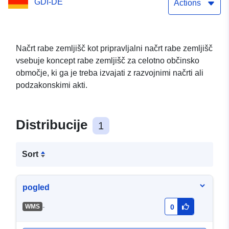
GDI-DE
Actions
Načrt rabe zemljišč kot pripravljalni načrt rabe zemljišč
vsebuje koncept rabe zemljišč za celotno občinsko
območje, ki ga je treba izvajati z razvojnimi načrti ali
podzakonskimi akti.
Distribucije
1
Sort
pogled
-
WMS
0