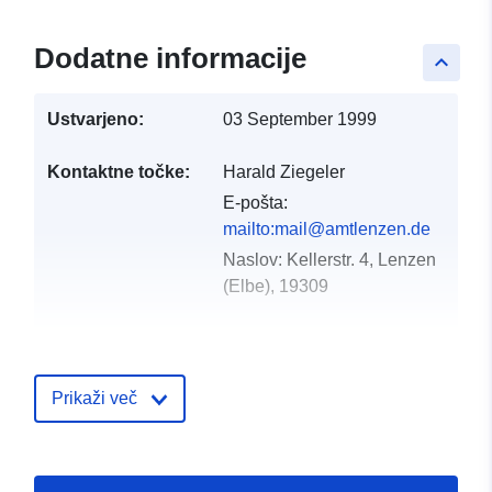
Dodatne informacije
keyboard_arrow_up
Ustvarjeno:
03 September 1999
Kontaktne točke:
Harald Ziegeler
E-pošta:
mailto:mail@amtlenzen.de
Naslov:
Kellerstr. 4, Lenzen
(Elbe), 19309
Katalogski zapis:
Dodano v data.europa.eu:
21 Febr
2026
Prikaži več
Posodobljeno na spletišču Data.e
04 August 2026
Prostorski:
Usklajuje:
[ [ 11.2212,