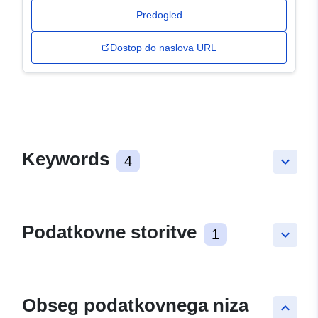
Predogled
Dostop do naslova URL
Keywords
4
keyboard_arrow_down
Podatkovne storitve
1
keyboard_arrow_down
Obseg podatkovnega niza
keyboard_arrow_up