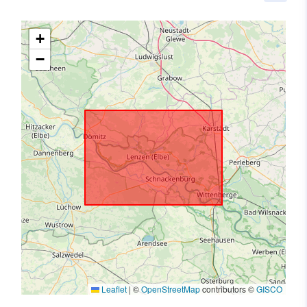
+
−
Leaflet
|
©
OpenStreetMap
contributors ©
GISCO