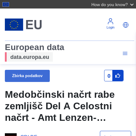
How do you know?
Login
European data
data.europa.eu
0
Zbirka podatkov
Medobčinski načrt rabe
zemljišč Del A Celostni
načrt - Amt Lenzen-
Elbtalaue (WMS)