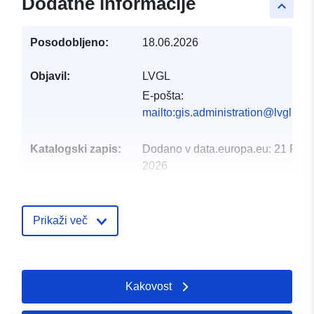
Dodatne informacije
keyboard_arrow_up
Posodobljeno:
18.06.2026
Objavil:
LVGL
E-pošta:
mailto:gis.administration@lvgl.saa
Katalogski zapis:
Dodano v data.europa.eu:
21 Febr
2026
Posodobljeno na spletišču Data.e
04 August 2026
Prikaži več
Prostorski:
Usklajuje:
[ [ 7.182161,
49.252176 ], [ 7.219198,
49.252176 ], [ 7.219198,
Kakovost
49.228101 ], [ 7.182161,
49.228101 ], [ 7.182161,