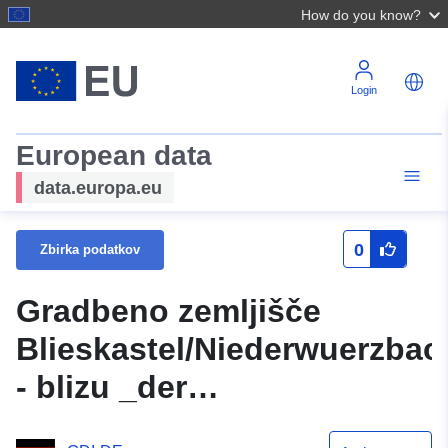
How do you know?
Login
European data
data.europa.eu
0
Zbirka podatkov
Gradbeno zemljišče
Blieskastel/Niederwuerzbac
- blizu _der
_Wuerzbachhalle