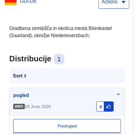
GDI-DE
Actions
Gradbena zemljišča in okolica mesta Blieskastel
(Saarland), okrožje Niederwuerzbach:
Distribucije
1
Sort
pogled
18 June 2026
WMS
0
Predogled