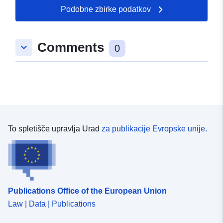
49.252176 ] ]
Podobne zbirke podatkov
Tip:
Polygon
Comments
keyboard_arrow_down
uriRef:
http://data.europa.eu/88u/dataset/
0
8c62-0285-f4ed-7728c768d13a
To spletišče upravlja Urad
za publikacije Evropske unije.
Publications Office of the European Union
Law | Data | Publications