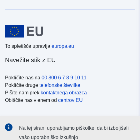
To spletišče upravlja
europa.eu
Navežite stik z EU
Pokličite nas na
00 800 6 7 8 9 10 11
Pokličite druge
telefonske številke
Pišite nam prek
kontaktnega obrazca
Obiščite nas v enem od
centrov EU
Družbeni mediji
Na tej strani uporabljamo piškotke, da bi izboljšali
Iskanje po
družbenih medijih EU
vašo uporabniško izkušnjo