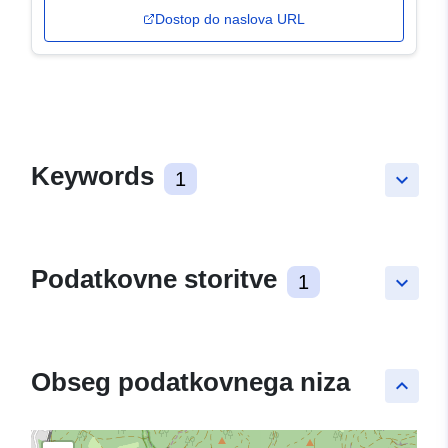
Dostop do naslova URL
Keywords
1
keyboard_arrow_down
Podatkovne storitve
1
keyboard_arrow_down
Obseg podatkovnega niza
keyboard_arrow_up