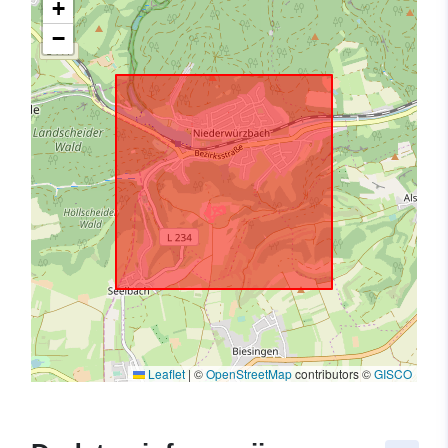
+
−
Leaflet
|
©
OpenStreetMap
contributors ©
GISCO