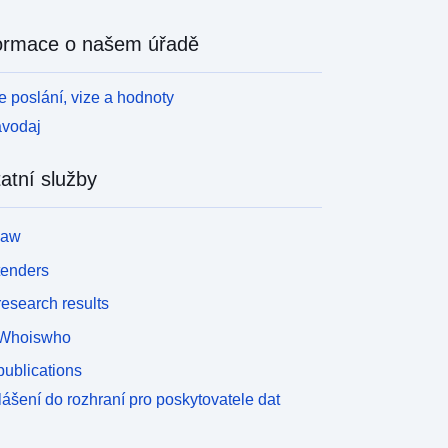
ormace o našem úřadě
 poslání, vize a hodnoty
avodaj
atní služby
law
tenders
esearch results
Whoiswho
ublications
lášení do rozhraní pro poskytovatele dat