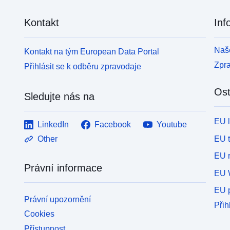
Kontakt
Inf
Naše
Kontakt na tým European Data Portal
Zpr
Přihlásit se k odběru zpravodaje
Ost
Sledujte nás na
EU 
LinkedIn
Facebook
Youtube
EU 
Other
EU r
Právní informace
EU 
EU p
Právní upozornění
Přih
Cookies
Přístupnost