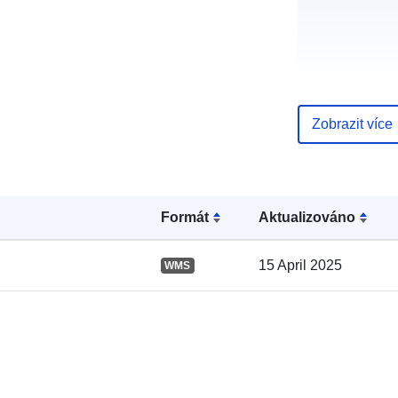
Katalogový
Zobrazit více
záznam:
Formát
Aktualizováno
Místní:
15 April 2025
WMS
uriRef: