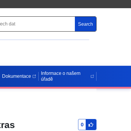
Search
Informace o našem
Dokumentace
úřadě
tras
0