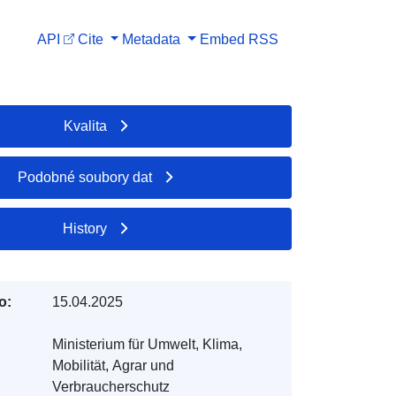
API
Cite
Metadata
Embed
RSS
Kvalita
Podobné soubory dat
History
o:
15.04.2025
Ministerium für Umwelt, Klima,
Mobilität, Agrar und
Verbraucherschutz