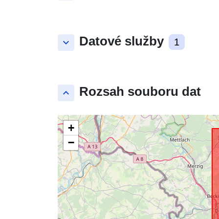
Datové služby
keyboard_arrow_down
1
Rozsah souboru dat
keyboard_arrow_up
+
−