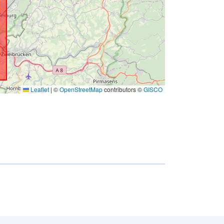
Leaflet
|
©
OpenStreetMap
contributors ©
GISCO