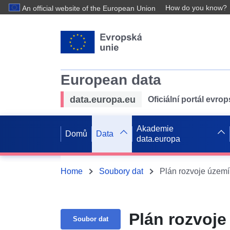
How do you know?
An official website of the European Union
European data
data.europa.eu
Oficiální portál evro
Akademie
Domů
Data
data.europa
Home
Soubory dat
Plán rozvoje území 
Plán rozvoje
Soubor dat