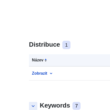
Distribuce
1
Název
Zobrazit
Keywords
keyboard_arrow_down
7