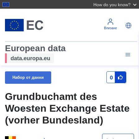
How do you know?
Влизане
European data
data.europa.eu
0
Набор от данни
Grundbuchamt des
Woesten Exchange Estate
(vorher Bundesland)