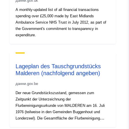
данни.gov.uk
A monthly-updated list of all financial transactions
Други
spending over £25,000 made by East Midlands
идентификатори
Ambulance Service NHS Trust in July 2012, as part of
:
the Government's commitment to transparency in
expenditure.
uriRef:
http://data.europa.eu/88u/dataset/6
b09d-4f7d-bd42-dfca07dc0488
Права за
non-public
Lageplan des Tauschgrundstücks
достъп:
Malderen (nachfolgend angeben)
Времеви
01 January 1900
данни.gov.be
обхват:
 -
01 January 1900
Der neue Grundstückszustand, gemessen zum
Zeitpunkt der Unterzeichnung der
Flurbereinigungsurkunde von MALDEREN am 16. Juli
1976 (teilweise in den Gemeinden Buggenhout und
Londerzeel). Die Gesamtfläche der Flurbereinigung
beträgt 899 ha.