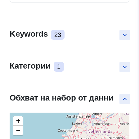
Keywords
23
keyboard_arrow_down
Категории
1
keyboard_arrow_down
Обхват на набор от данни
keyboard_arrow_up
+
−