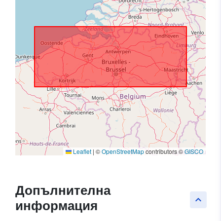
Leaflet
|
©
OpenStreetMap
contributors ©
GISCO
Допълнителна
keyboard_arrow_up
информация