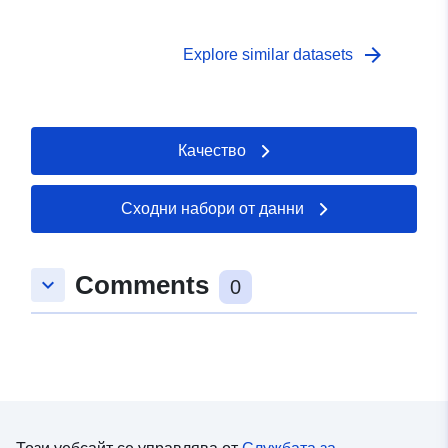
arrow_forward
Explore similar datasets
Качество
Сходни набори от данни
Comments
keyboard_arrow_down
0