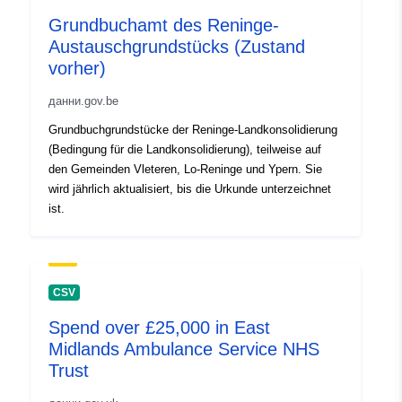
Grundbuchamt des Reninge-
Пространствени
Координати:
[ [ 2.54, 51.51
Austauschgrundstücks (Zustand
:
], [ 5.92, 51.51 ], [ 5.92, 50.67
vorher)
], [ 2.54, 50.67 ], [ 2.54, 51.51
] ]
данни.gov.be
Тип:
Polygon
Grundbuchgrundstücke der Reninge-Landkonsolidierung
(Bedingung für die Landkonsolidierung), teilweise auf
Съответства на:
Ресурси:
den Gemeinden Vleteren, Lo-Reninge und Ypern. Sie
https://www.opengis.net/def/crs/
wird jährlich aktualisiert, bis die Urkunde unterzeichnet
Ресурси:
http://www.isotc211.org
ist.
Ресурси:
https://www.opengis.net/def/crs/
CSV
Произход:
Ресурси:
http://data.gov.be/.well-
known/genid/prov/162031fea2f85
Spend over £25,000 in East
Midlands Ambulance Service NHS
Trust
Идентификатор
61F8FF95-B09D-4F7D-
и:
BD42-DFCA07DC0488