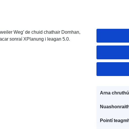
nweiler Weg’ de chuid chathair Dornhan,
acar sonraí XPlanung i leagan 5.0.
Arna chruthú
Nuashonraith
Pointí teagmh