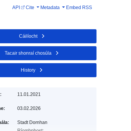
API
Cite
Metadata
Embed
RSS
Cáilíocht
Tacair shonraí chosúla
History
:
11.01.2021
e:
03.02.2026
ála:
Stadt Dornhan
Ríomhphost: