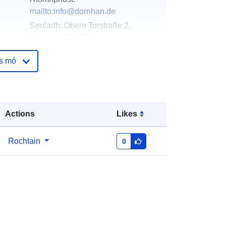
mailto:info@dornhan.de
Seoladh:
Obere Torstraße 2,
Dornhan, 72175, Deutschland
URL:
http://www.dornhan.de
os mó
óige:
Curtha le data.europa.eu:
21
February 2026
Nuashonraithe ar data.europa.eu:
Actions
Likes
04 August 2026
Rochtain
0
Comhordanáidí:
[ [ 8.4999326,
48.3519201 ], [ 8.5056857,
48.3519201 ], [ 8.5056857,
48.3493839 ], [ 8.4999326,
48.3493839 ], [ 8.4999326,
48.3519201 ] ]
Clóscríobh:
Polygon