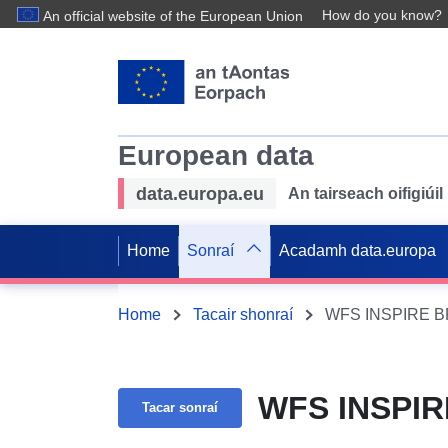
How do you know?
An official website of the European Union
European data
data.europa.eu
An tairseach oifigiú
Home
Sonraí
Acadamh data.europa
Home
Tacair shonraí
WFS INSPIRE BP
WFS INSPIR
Tacar sonraí