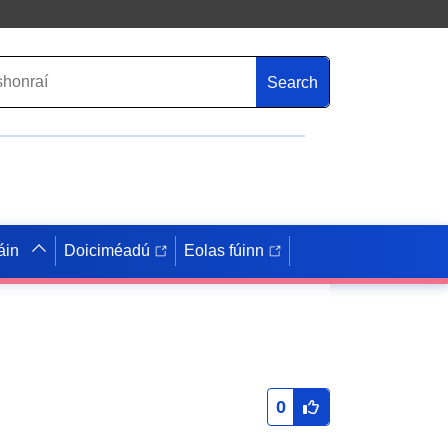
Search
áin
Doiciméadú
Eolas fúinn
0