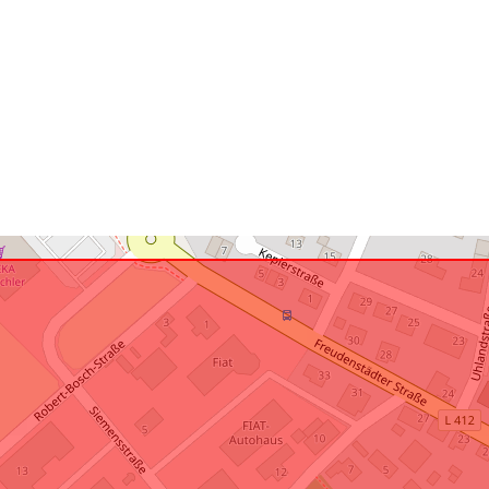
Tá sé de réir:
uriRef: