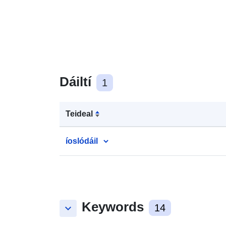
Dáiltí
1
Teideal
íoslódáil
Keywords
keyboard_arrow_down
14