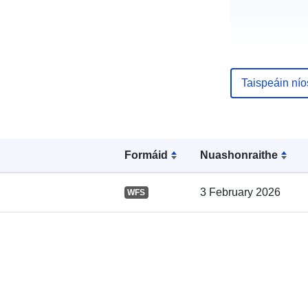
Taispeáin ní
Taifead Catal
Formáid
Nuashonraithe
3 February 2026
WFS
Spásúil: