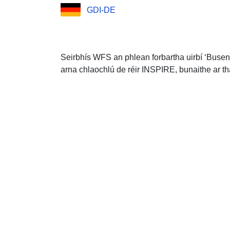
GDI-DE
Seirbhís WFS an phlean forbartha uirbí ‘Buse
arna chlaochlú de réir INSPIRE, bunaithe ar th