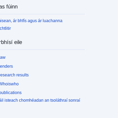
as fúinn
isean, ár bhfís agus ár luachanna
htlitir
rbhísí eile
law
tenders
esearch results
Whoiswho
ublications
il isteach chomhéadan an tsoláthraí sonraí