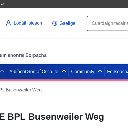
Logáil isteach
Gaeilge
il um shonraí Eorpacha
Aibíocht Sonraí Oscailte
Community
Foilseach
L Busenweiler Weg
E BPL Busenweiler Weg