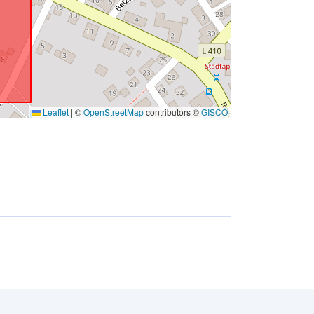
Leaflet
|
©
OpenStreetMap
contributors ©
GISCO