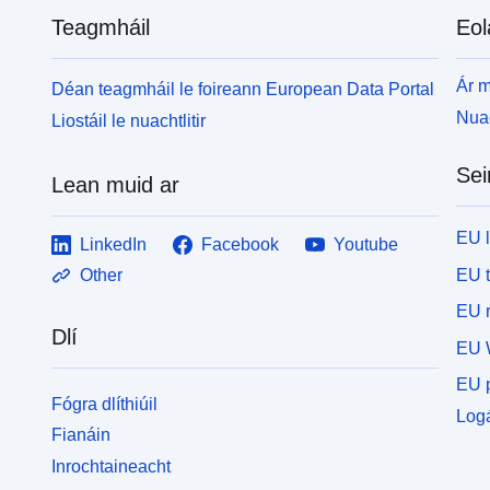
Teagmháil
Eol
Ár m
Déan teagmháil le foireann European Data Portal
Nuac
Liostáil le nuachtlitir
Sei
Lean muid ar
EU 
LinkedIn
Facebook
Youtube
EU 
Other
EU r
Dlí
EU 
EU p
Fógra dlíthiúil
Logá
Fianáin
Inrochtaineacht