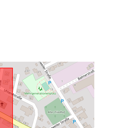
Acmhainn:
http://data.europa.eu/eli/reg/2009/97
6
http://data.europa.eu/88u/dataset/62
0e4981-f3ae-4543-a060-
4b0e0b9ac6f3