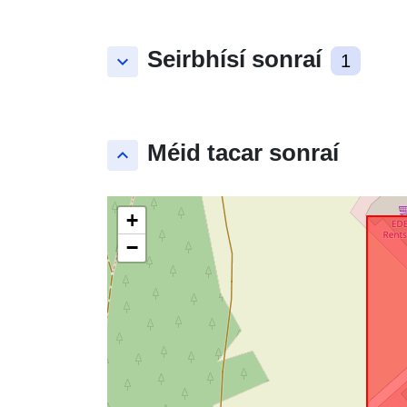
Seirbhísí sonraí
keyboard_arrow_down
1
Méid tacar sonraí
keyboard_arrow_up
+
−