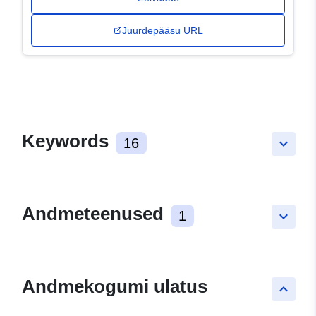
Juurdepääsu URL
Keywords
16
keyboard_arrow_down
Andmeteenused
1
keyboard_arrow_down
Andmekogumi ulatus
keyboard_arrow_up