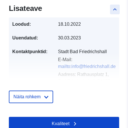
Lisateave
keyboard_arrow_up
Loodud:
18.10.2022
Uuendatud:
30.03.2023
Kontaktpunktid:
Stadt Bad Friedrichshall
E-Mail:
mailto:info@friedrichshall.de
Aadress:
Rathausplatz 1,
Bad Friedrichshall, 74177,
Deutschland
URL:
Näita rohkem
http://www.friedrichshall.de
Kataloogi kirje:
Lisatud andmetele.europa.eu:
24 
Kvaliteet
2026