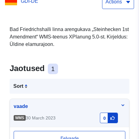
GDI-DE
riskimaanduse 1.
Actions
muudatus)
Bad Friedrichshalli linna arengukava „Steinhecken 1st
Amendment“ WMS-teenus XPlanung 5.0-st. Kirjeldus:
Üldine elamurajoon.
Jaotused
1
Sort
vaade
30 March 2023
WMS
0
Eelvaade