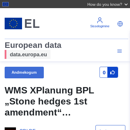
How do you know?
Sisselogimine
European data
data.europa.eu
0
Andmekogum
WMS XPlanung BPL
„Stone hedges 1st
amendment“
(Kontonentide