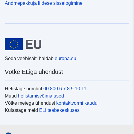
Andmepakkuja liidese sisselogimine
Seda veebisaiti haldab
europa.eu
Võtke ELiga ühendust
Helistage numbril
00 800 6 7 8 9 10 11
Muud
helistamisvõimalused
Võtke meiega ühendust
kontaktvormi kaudu
Külastage meid
ELi teabekeskuses
Sotsiaalmeedia