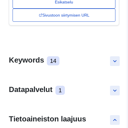
Esikatselu
Sivustoon siirtymisen URL
Keywords
14
keyboard_arrow_down
Datapalvelut
1
keyboard_arrow_down
Tietoaineiston laajuus
keyboard_arrow_up