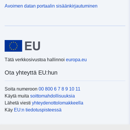
Avoimen datan portaalin sisäänkirjautuminen
Tätä verkkosivustoa hallinnoi
europa.eu
Ota yhteyttä EU:hun
Soita numeroon
00 800 6 7 8 9 10 11
Käytä muita
soittomahdollisuuksia
Lähetä viesti
yhteydenottolomakkeella
Käy
EU:n tiedotuspisteessä
Sosiaalinen media