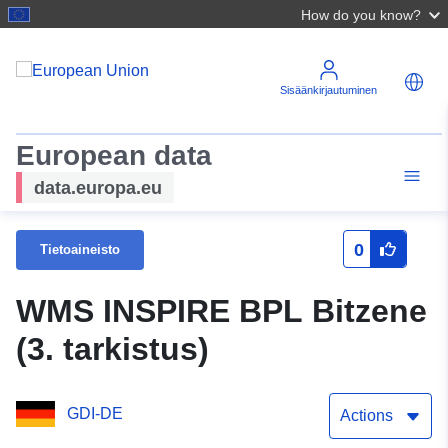
How do you know?
Sisäänkirjautuminen
European data
data.europa.eu
0
Tietoaineisto
WMS INSPIRE BPL Bitzene
(3. tarkistus)
GDI-DE
Actions