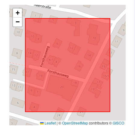
+
−
Leaflet
|
©
OpenStreetMap
contributors ©
GISCO