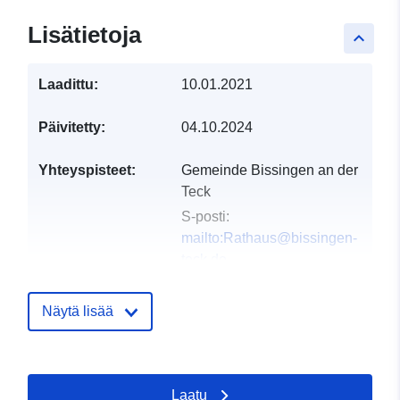
Lisätietoja
keyboard_arrow_up
Laadittu:
10.01.2021
Päivitetty:
04.10.2024
Yhteyspisteet:
Gemeinde Bissingen an der
Teck
S-posti:
mailto:Rathaus@bissingen-
teck.de
Osoite:
Vordere Straße 45,
Bissingen/Teck, 73266,
Näytä lisää
Deutschland
URL-osoite:
http://www.bissingen-teck.de
Laatu