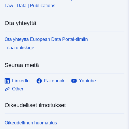
3a39-4ac5-8e5f-dfbbd0212ba7
Law | Data | Publications
Ota yhteyttä
Ota yhteyttä European Data Portal-tiimiin
Tilaa uutiskirje
Seuraa meitä
LinkedIn
Facebook
Youtube
Other
Oikeudelliset ilmoitukset
Oikeudellinen huomautus