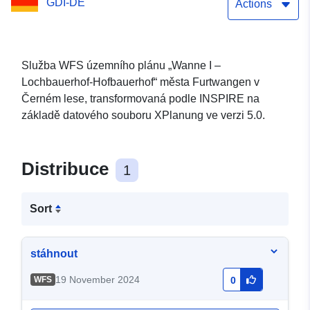
GDI-DE
Actions
Služba WFS územního plánu „Wanne I –
Lochbauerhof-Hofbauerhof“ města Furtwangen v
Černém lese, transformovaná podle INSPIRE na
základě datového souboru XPlanung ve verzi 5.0.
Distribuce
1
Sort
stáhnout
19 November 2024
WFS
0