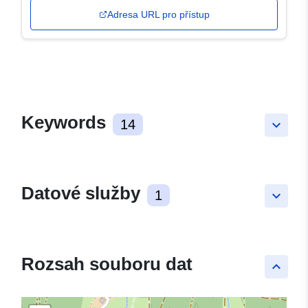
Adresa URL pro přístup
Keywords
14
keyboard_arrow_down
Datové služby
1
keyboard_arrow_down
Rozsah souboru dat
keyboard_arrow_up