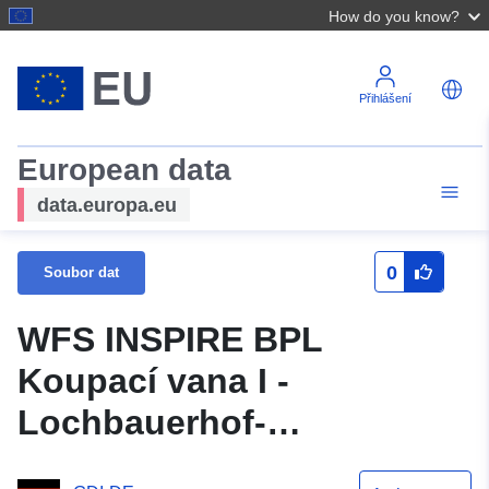
How do you know?
Přihlášení
European data
data.europa.eu
0
Soubor dat
WFS INSPIRE BPL
Koupací vana I -
Lochbauerhof-
Hofbauerhof