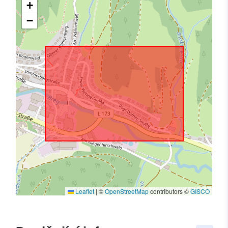
+
−
Leaflet
|
©
OpenStreetMap
contributors ©
GISCO