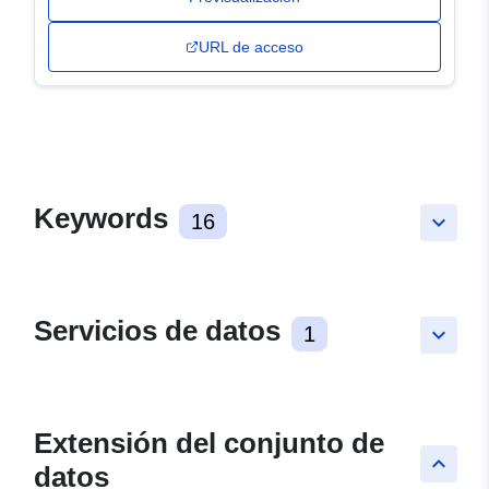
URL de acceso
Keywords
16
keyboard_arrow_down
Servicios de datos
1
keyboard_arrow_down
Extensión del conjunto de
keyboard_arrow_up
datos