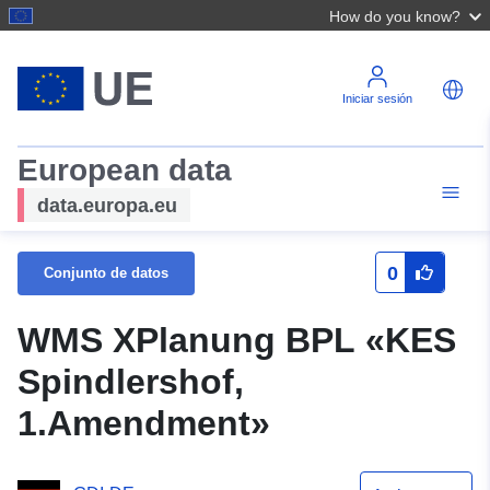
How do you know?
Iniciar sesión
European data
data.europa.eu
0
Conjunto de datos
WMS XPlanung BPL «KES
Spindlershof,
1.Amendment»