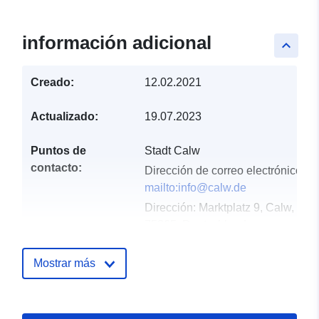
información adicional
keyboard_arrow_up
Creado:
12.02.2021
Actualizado:
19.07.2023
Puntos de
Stadt Calw
contacto:
Dirección de correo electrónico:
mailto:info@calw.de
Dirección:
Marktplatz 9, Calw,
75365, Deutschland
URL:
http://www.calw.de
Mostrar más
Registro del
Añadido a data.europa.eu:
21
catálogo:
February 2026
Actualizado en data.europa.eu: