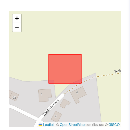
+
−
Leaflet
|
©
OpenStreetMap
contributors ©
GISCO