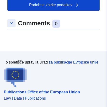
04 August 2026
Podobne zbirke podatkov
Prostorski:
Usklajuje:
[ [ 8.5009867,
Comments
keyboard_arrow_down
49.1783714 ], [ 8.5044535,
0
49.1783714 ], [ 8.5044535,
49.1757967 ], [ 8.5009867,
49.1757967 ], [ 8.5009867,
49.1783714 ] ]
Tip:
Polygon
To spletišče upravlja Urad
za publikacije Evropske unije.
uriRef:
http://data.europa.eu/88u/dataset
a232-4848-9c82-faac69a4d062
Publications Office of the European Union
Law | Data | Publications