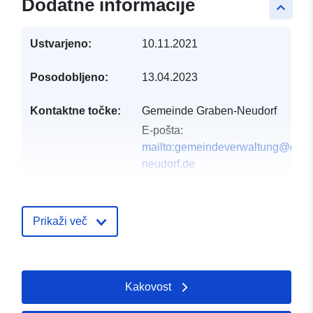
Dodatne informacije
keyboard_arrow_up
Ustvarjeno:
10.11.2021
Posodobljeno:
13.04.2023
Kontaktne točke:
Gemeinde Graben-Neudorf
E-pošta:
mailto:gemeindeverwaltung@grab
neudorf.de
Naslov:
Hauptstraße 39, Graben-
Neudorf, 76676, Deutschland
Katalog:
http://www.graben-
Prikaži več
neudorf.de
Katalogski zapis:
Dodano v data.europa.eu:
24 Janu
Kakovost
2026
Posodobljeno na spletišču Data.e