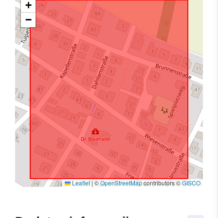
+
−
Leaflet
|
©
OpenStreetMap
contributors ©
GISCO