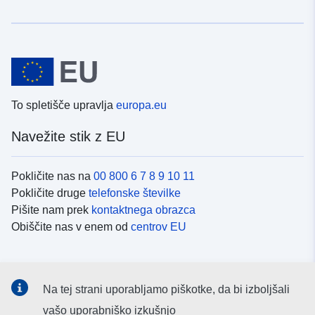
To spletišče upravlja
europa.eu
Navežite stik z EU
Pokličite nas na
00 800 6 7 8 9 10 11
Pokličite druge
telefonske številke
Pišite nam prek
kontaktnega obrazca
Obiščite nas v enem od
centrov EU
Družbeni mediji
Na tej strani uporabljamo piškotke, da bi izboljšali
Iskanje po
družbenih medijih EU
vašo uporabniško izkušnjo