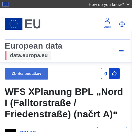
How do you know?
Login
European data
data.europa.eu
0
Zbirka podatkov
WFS XPlanung BPL „Nord
I (Falltorstraße /
Friedenstraße) (načrt A)“