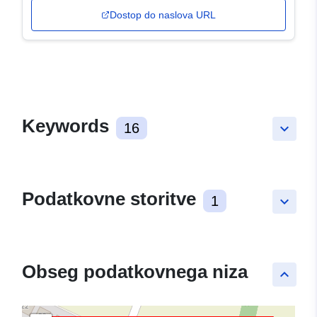
Dostop do naslova URL
Keywords
16
keyboard_arrow_down
Podatkovne storitve
1
keyboard_arrow_down
Obseg podatkovnega niza
keyboard_arrow_up