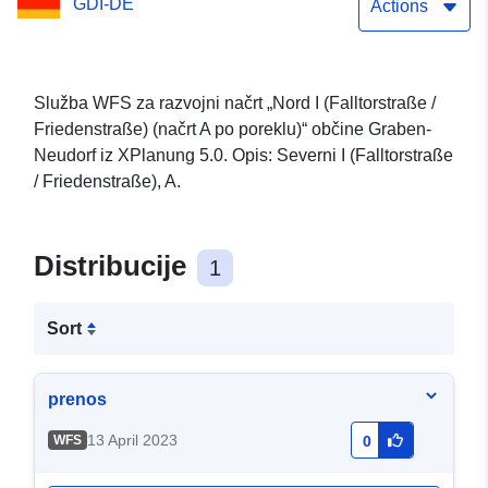
GDI-DE
Actions
Služba WFS za razvojni načrt „Nord I (Falltorstraße /
Friedenstraße) (načrt A po poreklu)“ občine Graben-
Neudorf iz XPlanung 5.0. Opis: Severni I (Falltorstraße
/ Friedenstraße), A.
Distribucije
1
Sort
prenos
13 April 2023
WFS
0