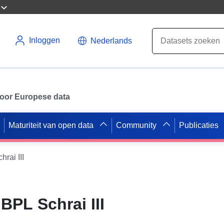
Inloggen
Nederlands
 voor Europese data
Maturiteit van open data
Community
Publicaties
ai III
PL Schrai III