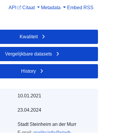
API
Citaat
Metadata
Embed
RSS
Kwaliteit
Vergelijkbare datasets
History
10.01.2021
23.04.2024
Stadt Steinheim an der Murr
E-mail:
mailto:info@stadt-