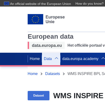
How do you know?
An official website of the European Union
European data
data.europa.eu
Het officiële portaal
Home
Data
data.europa academy
Home
Datasets
WMS INSPIRE BPL Schr
WMS INSPIRE B
Dataset