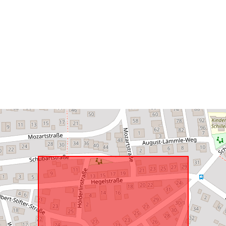
Is conform:
uriRef: