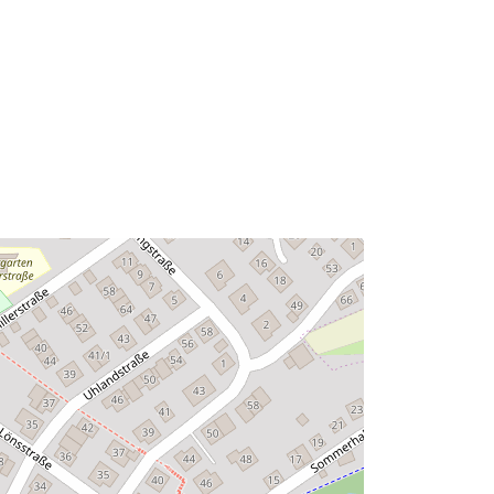
Bron:
http://data.europa.eu/eli/reg/2009/97
6
http://data.europa.eu/88u/dataset/62
74cc47-6198-4081-8b48-
399ce1e1e023