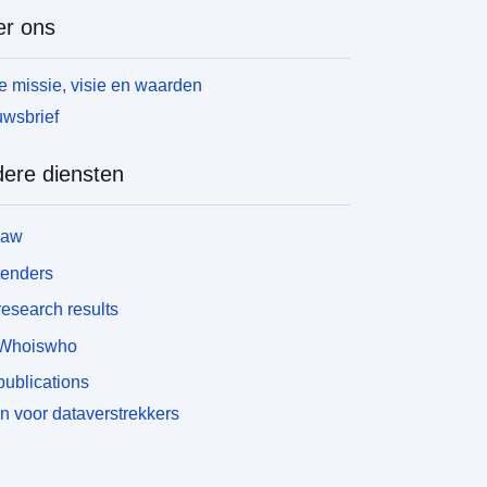
r ons
 missie, visie en waarden
wsbrief
ere diensten
law
tenders
esearch results
Whoiswho
ublications
n voor dataverstrekkers