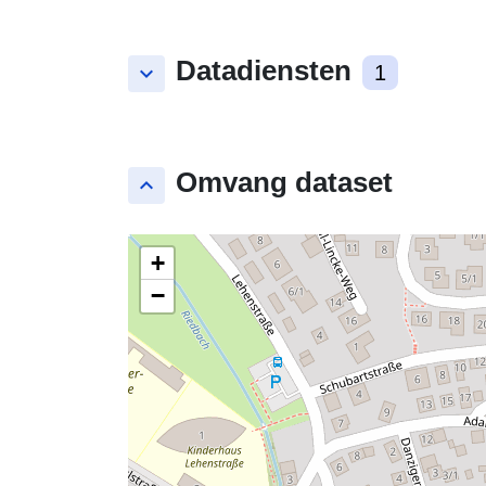
Datadiensten
keyboard_arrow_down
1
Omvang dataset
keyboard_arrow_up
+
−