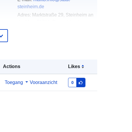
steinheim.de
Adres:
Marktstraße 29, Steinheim an
der Murr, 71711, Deutschland
URL:
http://www.stadt-steinheim.de
ister
Toegevoegd aan data.europa.eu:
24
January 2026
Bijgewerkt op data.europa.eu:
04
Actions
Likes
August 2026
Toegang
Vooraanzicht
0
Coördinaten:
[ [ 9.2763573,
48.9718759 ], [ 9.2795387,
48.9718759 ], [ 9.2795387,
48.9703949 ], [ 9.2763573,
48.9703949 ], [ 9.2763573,
48.9718759 ] ]
Soort:
Polygon