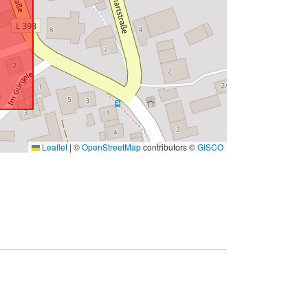
Leaflet
|
©
OpenStreetMap
contributors ©
GISCO