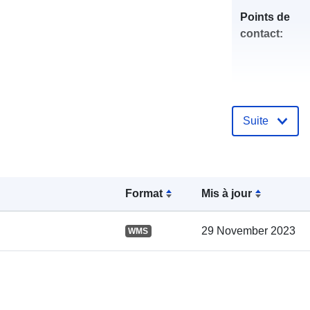
Points de
contact:
Suite
Compte rend
catalogue:
Format
Mis à jour
29 November 2023
WMS
spatial: