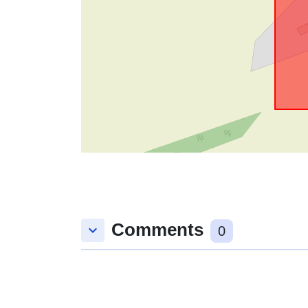
Comments
keyboard_arrow_down
0