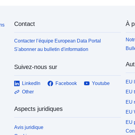
Contact
À p
ons
Notr
Contacter l’équipe European Data Portal
Bull
S'abonner au bulletin d'information
Aut
Suivez-nous sur
EU 
LinkedIn
Facebook
Youtube
EU 
Other
EU r
Aspects juridiques
EU 
EU p
Avis juridique
Conn