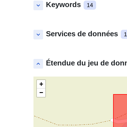
Keywords
keyboard_arrow_down
14
Services de données
keyboard_arrow_down
1
Étendue du jeu de don
keyboard_arrow_up
+
−