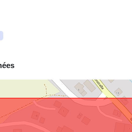
Correspond 
uriRef:
nées