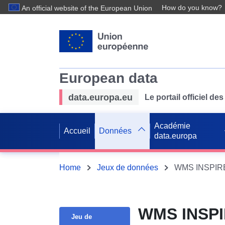
How do you know?
An official website of the European Union
European data
data.europa.eu
Le portail officiel 
Académie
Accueil
Données
data.europa
Home
Jeux de données
WMS INSPIRE 
WMS INSPI
Jeu de