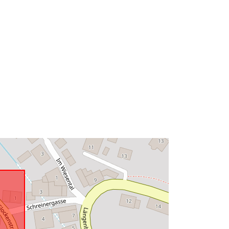
48.5036171 ], [ 8.5542382,
48.5045921 ] ]
Type:
Polygon
à:
Ressource:
http://data.europa.eu/eli/reg/2009/97
6
http://data.europa.eu/88u/dataset/62
9d4a06-29be-479b-9d2d-
3950d16bbf57