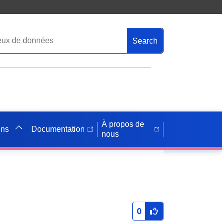
Search
À propos de
ons
Documentation
nous
0