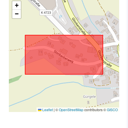
+
−
Leaflet
|
©
OpenStreetMap
contributors ©
GISCO