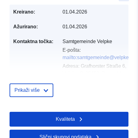
Kreirano:
01.04.2026
Ažurirano:
01.04.2026
Kontaktna točka:
Samtgemeinde Velpke
E-pošta:
mailto:samtgemeinde@velpke.de
Adresa:
Grafhorster Straße 6,
Velpke, D-38458, Deutschland
URL:
http://www.velpke.de
Prikaži više
Kataloški
Dodano u data.europa.eu:
11 Apri
registar:
Ažurirano na temelju podataka.eu
04 August 2026
Kvaliteta
Prostorno:
Koordinate:
[ [ 10.9392836,
Slični skupovi podataka
52.4132409 ], [ 10.943878,