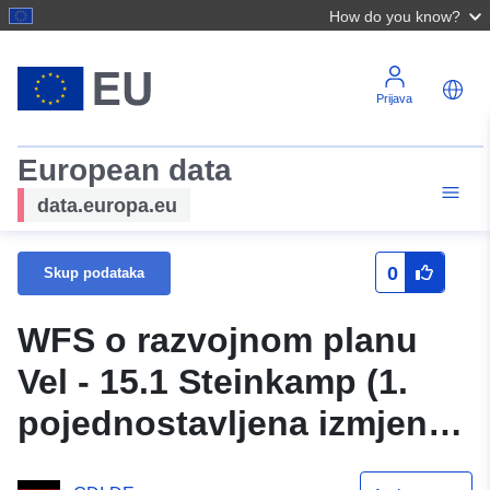
How do you know?
Prijava
European data
data.europa.eu
0
Skup podataka
WFS o razvojnom planu
Vel - 15.1 Steinkamp (1.
pojednostavljena izmjena)
Velpkea