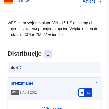
GDI-DE
Actions
WFS na razvojnom planu Vel - 15.1 Steinkamp (1.
pojednostavljena promjena) općine Velpke u formatu
podataka XPlanGML Version 5.4
Distribucije
1
Sort
preuzimanje
1 April 2026
WFS
0
URL za pristup