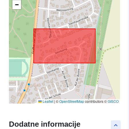
−
Leaflet
|
©
OpenStreetMap
contributors ©
GISCO
Dodatne informacije
keyboard_arrow_up