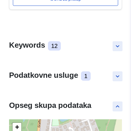
Keywords
12
keyboard_arrow_down
Podatkovne usluge
1
keyboard_arrow_down
Opseg skupa podataka
keyboard_arrow_up
+