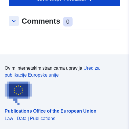
52.4132409 ], [ 10.943878,
52.4116868 ], [ 10.9392836,
Comments
keyboard_arrow_down
52.4116868 ], [ 10.9392836,
0
52.4132409 ] ]
Tip:
Polygon
U skladu s:
Resurs:
http://data.europa.eu/eli/reg/2009/
Ovim internetskim stranicama upravlja
Ured za
uriRef:
http://data.europa.eu/88u/dataset/6
publikacije Europske unije
afd4-4d01-b8de-ac0d3bec815a
Publications Office of the European Union
Law | Data | Publications