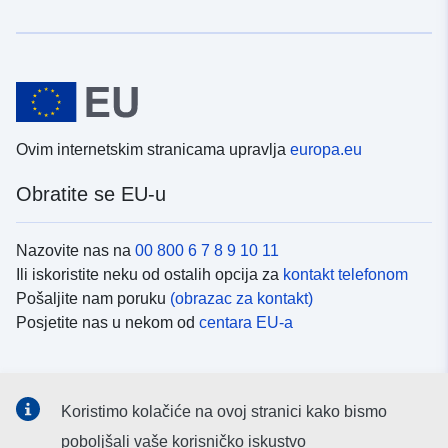
Ovim internetskim stranicama upravlja
europa.eu
Obratite se EU-u
Nazovite nas na
00 800 6 7 8 9 10 11
Ili iskoristite neku od ostalih opcija za
kontakt telefonom
Pošaljite nam poruku
(obrazac za kontakt)
Posjetite nas u nekom od
centara EU-a
Društvene mreže
Koristimo kolačiće na ovoj stranici kako bismo
Potražite kanale EU-a na
društvenim mrežama
poboljšali vaše korisničko iskustvo