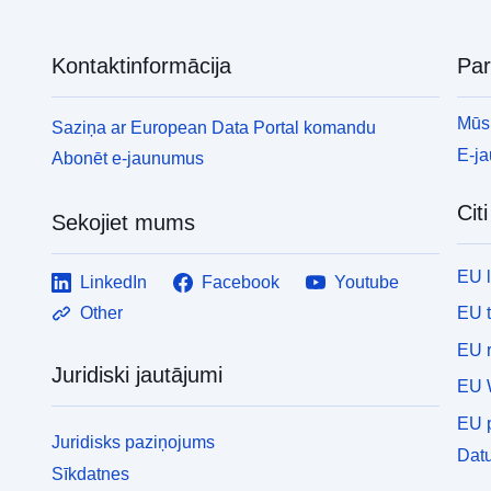
Kontaktinformācija
Pa
Mūsu
Saziņa ar European Data Portal komandu
E-j
Abonēt e-jaunumus
Cit
Sekojiet mums
EU 
LinkedIn
Facebook
Youtube
EU 
Other
EU r
Juridiski jautājumi
EU 
EU p
Juridisks paziņojums
Datu
Sīkdatnes