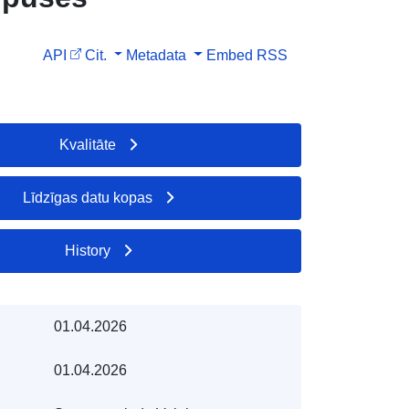
API
Cit.
Metadata
Embed
RSS
Kvalitāte
Līdzīgas datu kopas
History
01.04.2026
01.04.2026