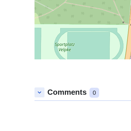
Comments
keyboard_arrow_down
0