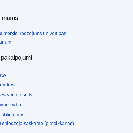
r mums
 mērķis, redzējums un vērtības
aunumi
i pakalpojumi
law
tenders
esearch results
Whoiswho
ublications
 sniedzēja saskarne (pieteikšanās)