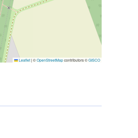
Leaflet
|
©
OpenStreetMap
contributors ©
GISCO