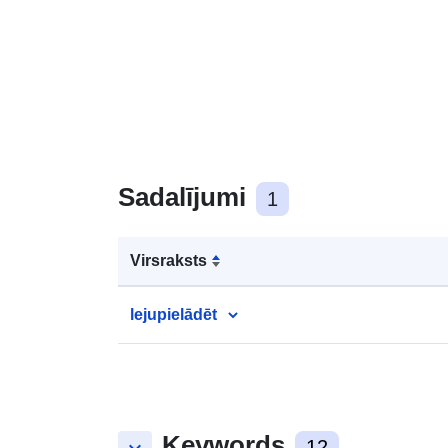
Sadalījumi
1
Virsraksts
lejupielādēt
Keywords
12