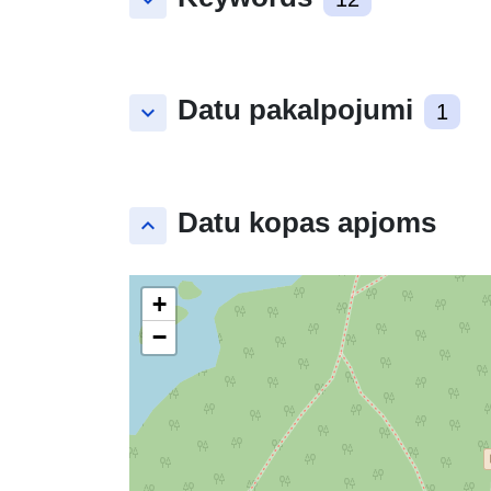
keyboard_arrow_down
Datu pakalpojumi
keyboard_arrow_down
1
Datu kopas apjoms
keyboard_arrow_up
+
−