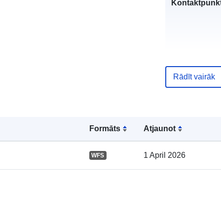
Kontaktpunkt
Rādīt vairāk
Kataloga
ieraksts:
Formāts
Atjaunot
1 April 2026
WFS
Ģeogrāfiskā
atrašanās vie