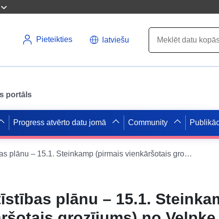
Pieteikties
latviešu
s portāls
Progress atvērto datu jomā
Community
Publikāc
WFS par Vel attīstības plānu – 15.1. Steinkamp (pirmais vienkāršotais grozījums) no Velpke puses
tīstības plānu – 15.1. Steink
āršotais grozījums) no Velpk