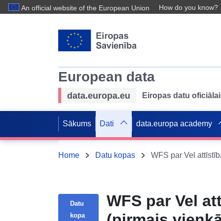
How do you know?
An official website of the European Union
European data
data.europa.eu
Eiropas datu oficiālai
Sākums
Dati
data.europa academy
Home
Datu kopas
WFS par Vel at
Datu
(pirmais vienk
kopa