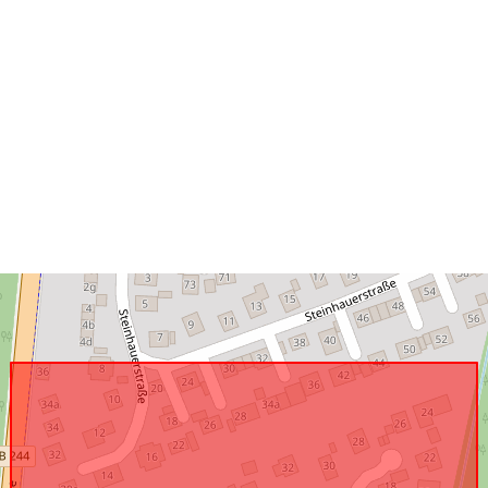
Atbilst:
uriRef: