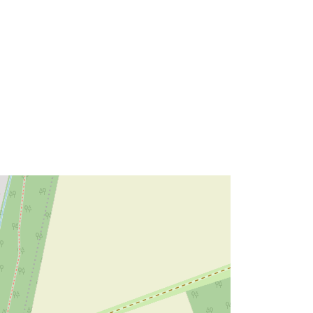
Tips:
Polygon
Avoti:
http://data.europa.eu/eli/reg/2009/97
6
http://data.europa.eu/88u/dataset/62
bfaff8-afd4-4d01-b8de-
ac0d3bec815a