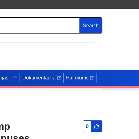
Search
ijas
Dokumentācija
Par mums
amp
0
e puses