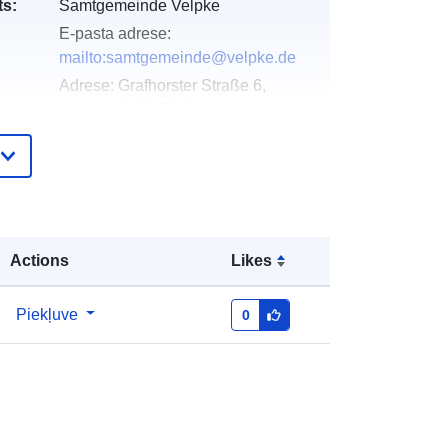
s:
Samtgemeinde Velpke
E-pasta adrese:
mailto:samtgemeinde@velpke.de
Adrese:
Grafhorster Straße 6,
Velpke, D-38458, Deutschland
URL:
http://www.velpke.de
Pievienots data.europa.eu:
11 April
2026
Jaunākā informācija par Data.europa.eu:
Actions
Likes
04 August 2026
Piekļuve
0
Koordinātes:
[ [ 10.9392836,
ta:
52.4132409 ], [ 10.943878,
52.4132409 ], [ 10.943878,
52.4116868 ], [ 10.9392836,
52.4116868 ], [ 10.9392836,
52.4132409 ] ]