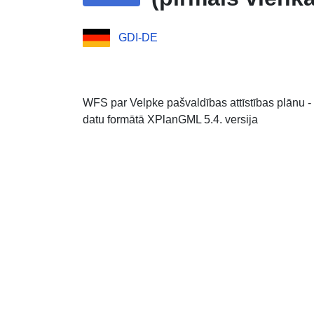
GDI-DE
WFS par Velpke pašvaldības attīstības plānu -
datu formātā XPlanGML 5.4. versija