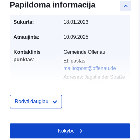
Papildoma informacija
keyboard_arrow_up
Sukurta:
18.01.2023
Atnaujinta:
10.09.2025
Kontaktinis
Gemeinde Offenau
punktas:
El. paštas:
mailto:post@offenau.de
Adresas:
Jagstfelder Straße
1, Offenau, 74254,
Deutschland
URL:
http://www.offenau.de
Rodyti daugiau
Katalogo įrašas:
Pridėta prie duomenų.europa.eu:
2
2026
Kokybė
Atnaujinta informacija apie duome