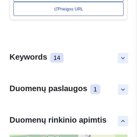
Prieigos URL
Keywords
14
keyboard_arrow_down
Duomenų paslaugos
1
keyboard_arrow_down
Duomenų rinkinio apimtis
keyboard_arrow_up