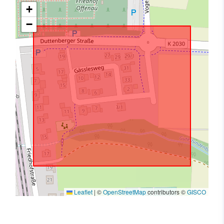
+
−
Leaflet
|
©
OpenStreetMap
contributors ©
GISCO