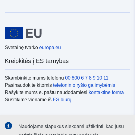
Svetainę tvarko
europa.eu
Kreipkitės į ES tarnybas
Skambinkite mums telefonu
00 800 6 7 8 9 10 11
Pasinaudokite kitomis
telefoninio ryšio galimybėmis
Rašykite mums e. paštu naudodamiesi
kontaktine forma
Susitikime viename iš
ES biurų
Socialiniai tinklai
Naudojame slapukus siekdami užtikrinti, kad jūsų
ES
socialinių tinklų kanalai