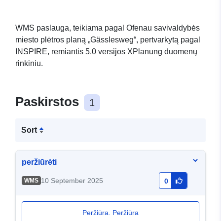
WMS paslauga, teikiama pagal Ofenau savivaldybės
miesto plėtros planą „Gässlesweg“, pertvarkytą pagal
INSPIRE, remiantis 5.0 versijos XPlanung duomenų
rinkiniu.
Paskirstos
1
Sort
peržiūrėti
10 September 2025
WMS
0
Peržiūra. Peržiūra