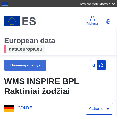
How do you know?
Prisijungti
European data
data.europa.eu
0
Duomenų rinkinys
WMS INSPIRE BPL
Raktiniai žodžiai
GDI-DE
Actions