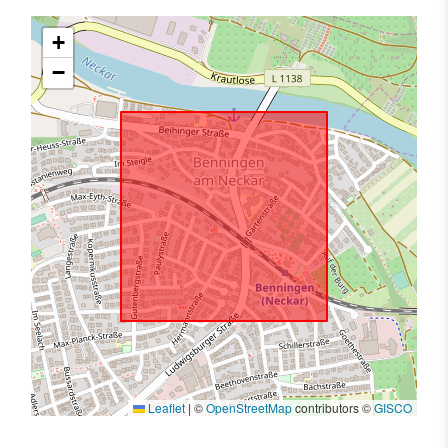
+
−
Leaflet
|
©
OpenStreetMap
contributors ©
GISCO