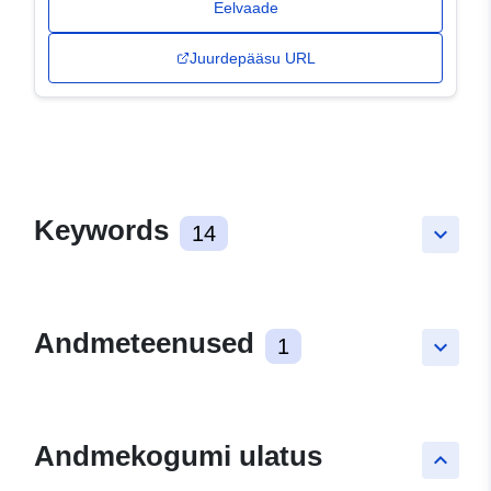
Eelvaade
Juurdepääsu URL
Keywords
14
keyboard_arrow_down
Andmeteenused
1
keyboard_arrow_down
Andmekogumi ulatus
keyboard_arrow_up