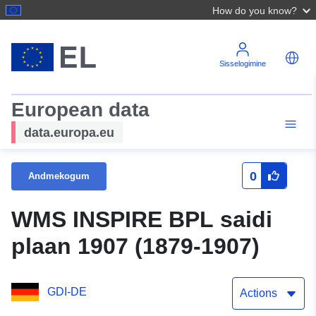
How do you know?
Sisselogimine
European data
data.europa.eu
0
Andmekogum
WMS INSPIRE BPL saidi
plaan 1907 (1879-1907)
GDI-DE
Actions