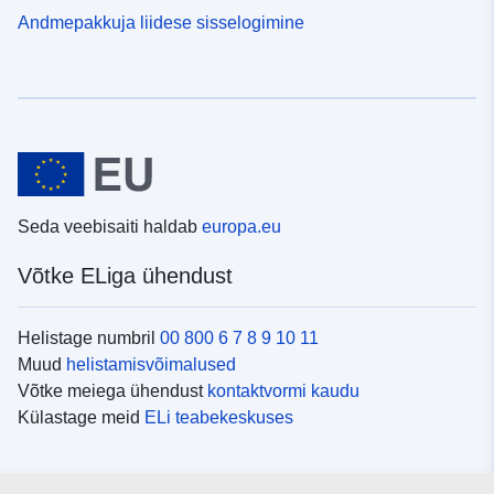
Andmepakkuja liidese sisselogimine
Seda veebisaiti haldab
europa.eu
Võtke ELiga ühendust
Helistage numbril
00 800 6 7 8 9 10 11
Muud
helistamisvõimalused
Võtke meiega ühendust
kontaktvormi kaudu
Külastage meid
ELi teabekeskuses
Sotsiaalmeedia