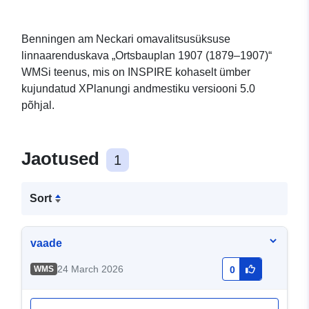
Benningen am Neckari omavalitsusüksuse
linnaarenduskava „Ortsbauplan 1907 (1879–1907)“
WMSi teenus, mis on INSPIRE kohaselt ümber
kujundatud XPlanungi andmestiku versiooni 5.0
põhjal.
Jaotused
1
Sort
vaade
24 March 2026
WMS
0