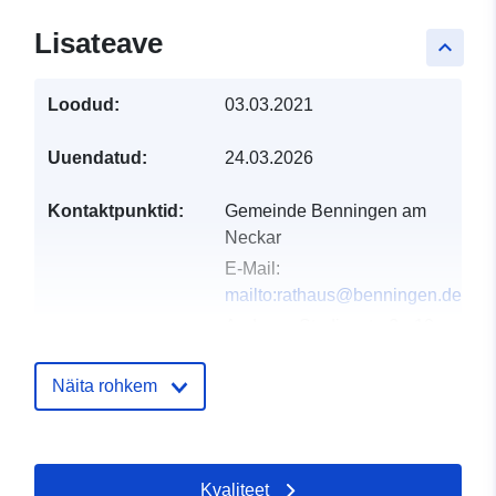
Lisateave
keyboard_arrow_up
Loodud:
03.03.2021
Uuendatud:
24.03.2026
Kontaktpunktid:
Gemeinde Benningen am
Neckar
E-Mail:
mailto:rathaus@benningen.de
Aadress:
Studionstraße 10,
Benningen am Neckar,
71726, Deutschland
Näita rohkem
URL:
http://www.benningen.de
Kvaliteet
Kataloogi kirje:
Lisatud andmetele.europa.eu:
21 