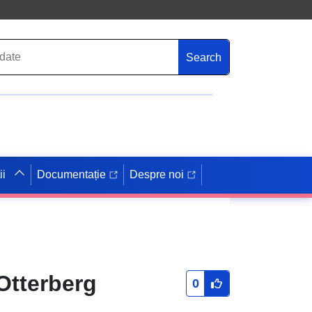
Search
ii
Documentație
Despre noi
Otterberg
0