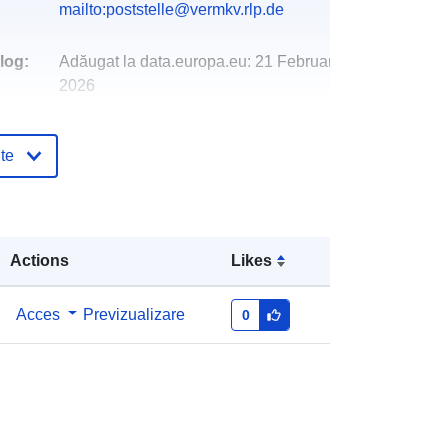
mailto:poststelle@vermkv.rlp.de
log:
Adăugat la data.europa.eu:
21 February
2026
Informații actualizate la data a.europa.eu:
04 August 2026
te
Coordonate:
[ [ 7.77124, 49.5133 ], [
7.78455, 49.5133 ], [ 7.78455,
49.5043 ], [ 7.77124, 49.5043 ], [
Actions
Likes
7.77124, 49.5133 ] ]
Tip:
Polygon
Acces
Previzualizare
0
http://data.europa.eu/88u/dataset/63
3824ab-0639-c686-1031-
32f23b09af47