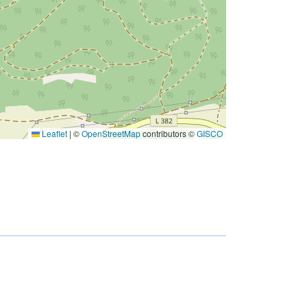
Leaflet
|
©
OpenStreetMap
contributors ©
GISCO