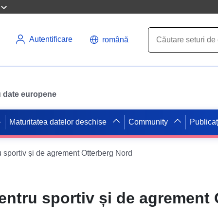
Autentificare
română
ru date europene
Maturitatea datelor deschise
Community
Publicaț
u sportiv și de agrement Otterberg Nord
entru sportiv și de agrement 