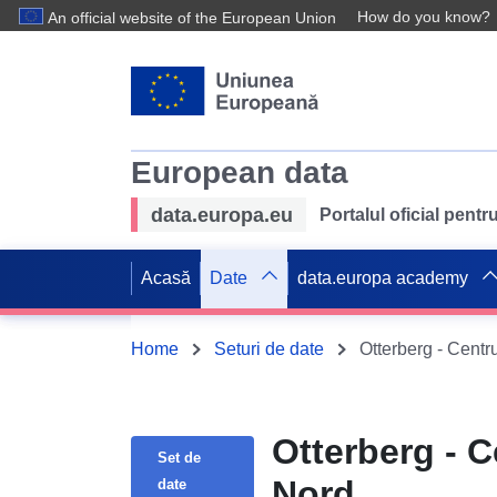
How do you know?
An official website of the European Union
European data
data.europa.eu
Portalul oficial pent
Acasă
Date
data.europa academy
Home
Seturi de date
Otterberg - Centr
Otterberg - C
Set de
Nord
date