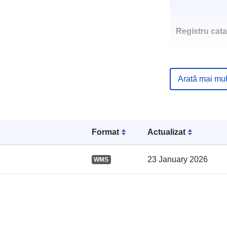
Registru cata
Arată mai mul
Spațial:
Format
Actualizat
23 January 2026
WMS
uriRef: