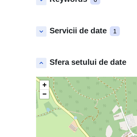
keyboard_arrow_down
Servicii de date
keyboard_arrow_down
1
Sfera setului de date
keyboard_arrow_up
+
−