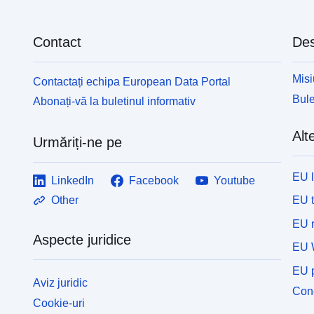
Contact
Des
Misi
Contactați echipa European Data Portal
Bule
Abonați-vă la buletinul informativ
Alte
Urmăriți-ne pe
EU 
LinkedIn
Facebook
Youtube
EU 
Other
EU r
Aspecte juridice
EU 
EU p
Aviz juridic
Cone
Cookie-uri