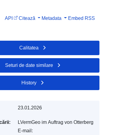
API
Citează
Metadata
Embed
RSS
Calitatea
Seturi de date similare
History
23.01.2026
ării:
LVermGeo im Auftrag von Otterberg
E-mail: