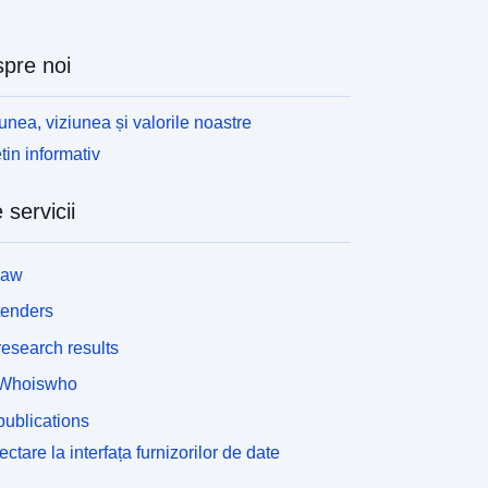
pre noi
unea, viziunea și valorile noastre
tin informativ
 servicii
law
tenders
esearch results
Whoiswho
ublications
ctare la interfața furnizorilor de date