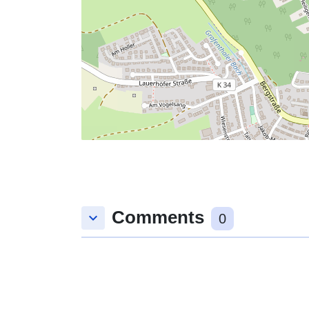
Comments
keyboard_arrow_down
0