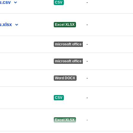
u.csv
-
CSV
uriRef:
u.xlsx
-
Excel XLSX
Πληροφορίε
-
microsoft office word
έκδοσης:
-
microsoft office word
-
Word DOCX
-
CSV
-
Excel XLSX