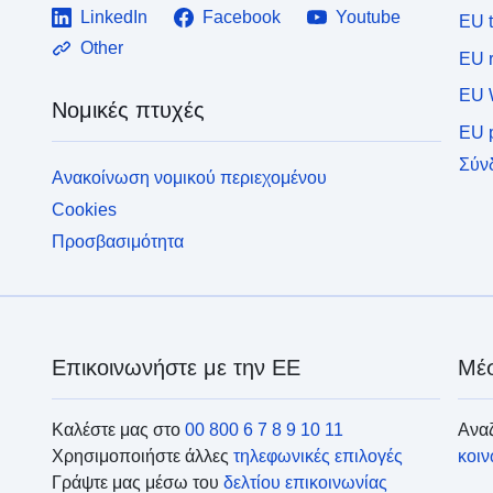
LinkedIn
Facebook
Youtube
EU 
Other
EU r
EU 
Νομικές πτυχές
EU p
Σύν
Ανακοίνωση νομικού περιεχομένου
Cookies
Προσβασιμότητα
Επικοινωνήστε με την ΕΕ
Μέσ
Καλέστε μας στο
00 800 6 7 8 9 10 11
Αναζ
Χρησιμοποιήστε άλλες
τηλεφωνικές επιλογές
κοι
Γράψτε μας μέσω του
δελτίου επικοινωνίας