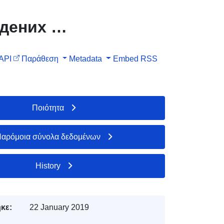
адених з
API
Παράθεση
Metadata
Embed
RSS
Ποιότητα
αρόμοια σύνολα δεδομένων
History
κε:
22 January 2019