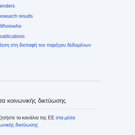
tenders
esearch results
Whoiswho
ublications
δεση στη διεπαφή του παρόχου δεδομένων
α κοινωνικής δικτύωσης
ητήστε τα κανάλια της ΕΕ
στα μέσα
νωνικής δικτύωσης