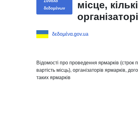
Σύνολο
місце, кільк
δεδομένων
організатор
організатор
δεδομένα.gov.ua
Відомості про проведення ярмарків (строк пр
вартість місць), організаторів ярмарків, до
таких ярмарків