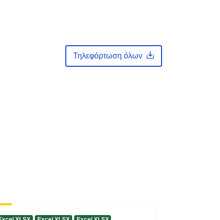
Τηλεφόρτωση όλων
Excel XLSX
Excel XLSX
Excel XLSX