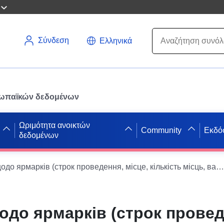
Σύνδεση
Ελληνικά
ρωπαϊκών δεδομένων
Ωριμότητα ανοικτών
Community
Εκδό
δεδομένων
Відомості щодо ярмарків (строк проведення, місце, кількість місць, вартість місць), організаторів ярмарків, договорів, укладених з організаторами таких ярмарків
одо ярмарків (строк провед