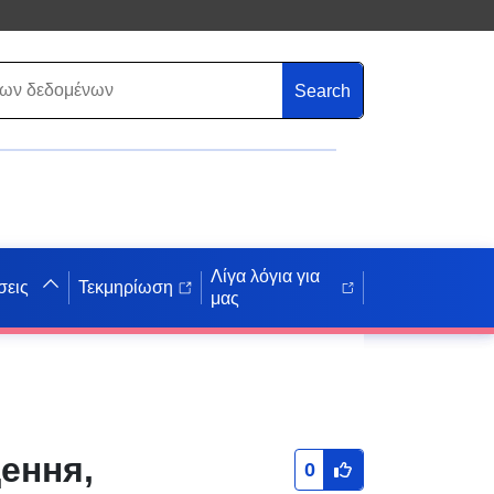
Search
Λίγα λόγια για
σεις
Τεκμηρίωση
μας
ення,
0