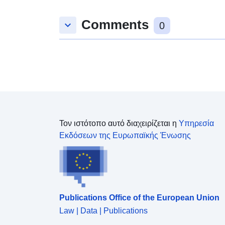
Comments
keyboard_arrow_down
0
Τον ιστότοπο αυτό διαχειρίζεται η
Υπηρεσία
Εκδόσεων της Ευρωπαϊκής Ένωσης
Publications Office of the European Union
Law | Data | Publications