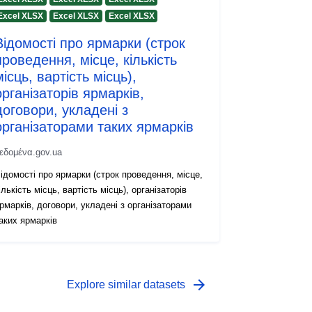
Excel XLSX
Excel XLSX
Excel XLSX
Відомості про ярмарки (строк
проведення, місце, кількість
місць, вартість місць),
організаторів ярмарків,
договори, укладені з
організаторами таких ярмарків
εδομένα.gov.ua
ідомості про ярмарки (строк проведення, місце,
ількість місць, вартість місць), організаторів
рмарків, договори, укладені з організаторами
аких ярмарків
arrow_forward
Explore similar datasets