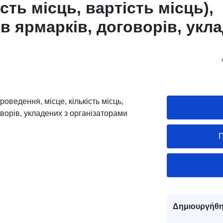
ість місць, вартість місць),
ів ярмарків, договорів, укл
ами таких ярмарків
оведення, місце, кількість місць,
говорів, укладених з організаторами
Π
Δημιουργήθη