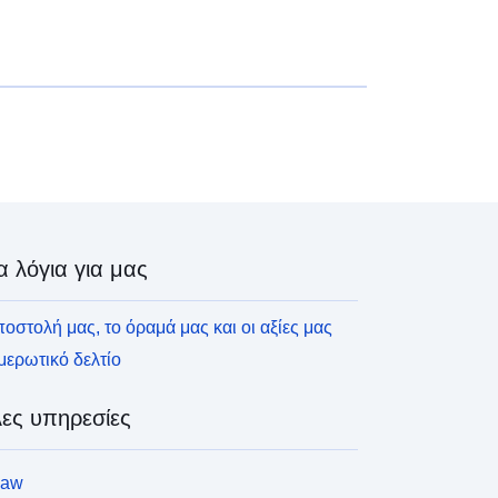
α λόγια για μας
οστολή μας, το όραμά μας και οι αξίες μας
ερωτικό δελτίο
ες υπηρεσίες
law