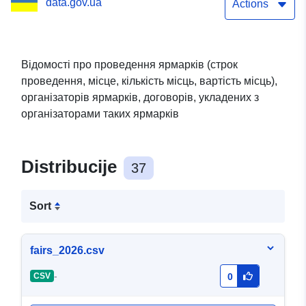
data.gov.ua
організаторів ярмарків,
Actions
договорів, укладених з
організаторами таких
Відомості про проведення ярмарків (строк
проведення, місце, кількість місць, вартість місць),
ярмарків
організаторів ярмарків, договорів, укладених з
організаторами таких ярмарків
Distribucije
37
Sort
fairs_2026.csv
-
CSV
0