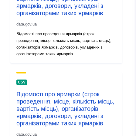
ярмарків, договори, укладені з
організаторами таких ярмарків
uriRef:
http://data.europa.eu/88u/dataset
dac8-4f7e-b868-a661a88f35f1
data.gov.ua
Відомості про проведення ярмарків (строк
Info o verziji:
1.0
проведення, місце, кількість місць, вартість місць),
організаторів ярмарків, договорів, укладених з
організаторами таких ярмарків
CSV
Відомості про ярмарки (строк
проведення, місце, кількість місць,
вартість місць), організаторів
ярмарків, договори, укладені з
організаторами таких ярмарків
data.gov.ua