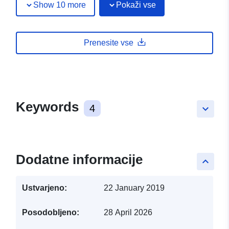
Show 10 more
Pokaži vse
Prenesite vse
Keywords
4
keyboard_arrow_down
Dodatne informacije
keyboard_arrow_up
Ustvarjeno:
22 January 2019
Posodobljeno:
28 April 2026