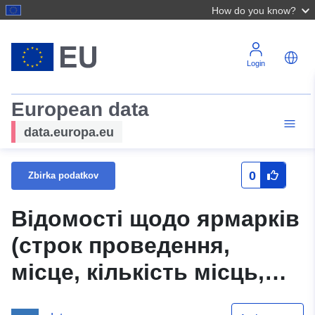
How do you know?
Login
European data
data.europa.eu
0
Zbirka podatkov
Відомості щодо ярмарків
(строк проведення,
місце, кількість місць,
вартість місць),