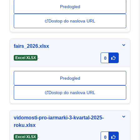
Predogled
Dostop do naslova URL
fairs_2026.xlsx
-
Excel XLSX
0
Predogled
Dostop do naslova URL
vidomosti-pro-iarmarki-3-kvartal-2025-
roku.xlsx
-
Excel XLSX
0