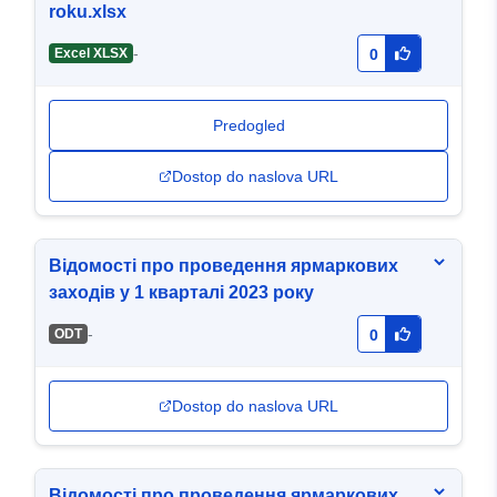
roku.xlsx
-
Excel XLSX
0
Predogled
Dostop do naslova URL
Відомості про проведення ярмаркових
заходів у 1 кварталі 2023 року
-
ODT
0
Dostop do naslova URL
Відомості про проведення ярмаркових