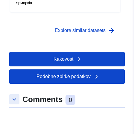
ярмарків
arrow_forward
Explore similar datasets
Kakovost
Podobne zbirke podatkov
Comments
keyboard_arrow_down
0