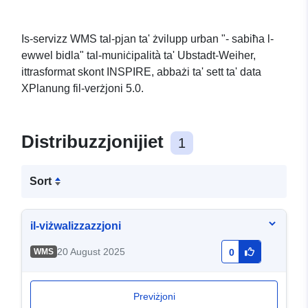
Is-servizz WMS tal-pjan ta' żvilupp urban "- sabiħa l-
ewwel bidla" tal-muniċipalità ta' Ubstadt-Weiher,
ittrasformat skont INSPIRE, abbażi ta' sett ta' data
XPlanung fil-verżjoni 5.0.
Distribuzzjonijiet
1
Sort
il-viżwalizzazzjoni
20 August 2025
WMS
0
Previżjoni