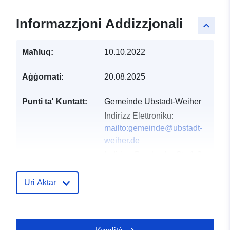
Informazzjoni Addizzjonali
keyboard_arrow_up
Maħluq:
10.10.2022
Aġġornati:
20.08.2025
Punti ta' Kuntatt:
Gemeinde Ubstadt-Weiher
Indirizz Elettroniku:
mailto:gemeinde@ubstadt-
weiher.de
Indirizz:
Bruchsaler Str. 1-3,
Ubstadt-Weiher, 76698,
Deutschland
Uri Aktar
URL:
http://www.ubstadt-
weiher.de