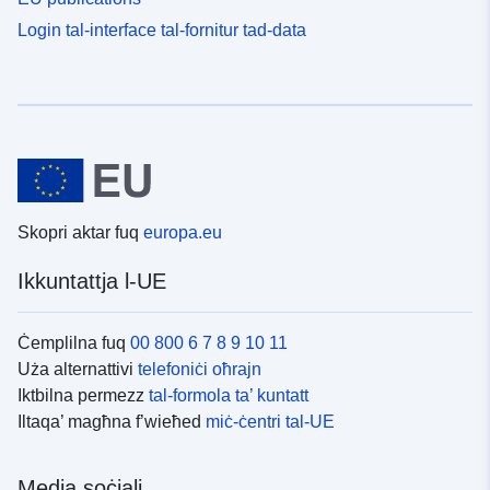
Login tal-interface tal-fornitur tad-data
Skopri aktar fuq
europa.eu
Ikkuntattja l-UE
Ċemplilna fuq
00 800 6 7 8 9 10 11
Uża alternattivi
telefoniċi oħrajn
Iktbilna permezz
tal-formola ta’ kuntatt
Iltaqa’ magħna f’wieħed
miċ-ċentri tal-UE
Media soċjali