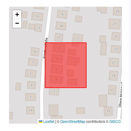
+
−
Leaflet
|
©
OpenStreetMap
contributors ©
GISCO