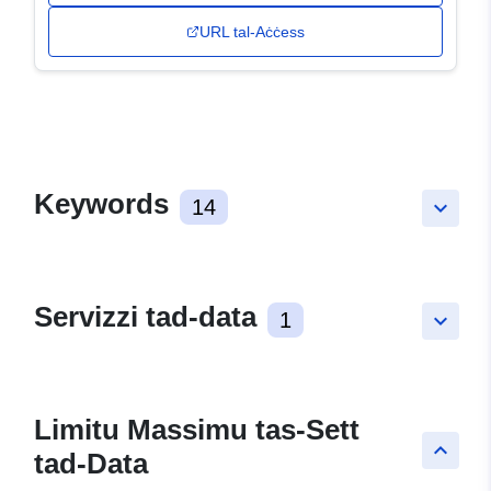
URL tal-Aċċess
Keywords
14
keyboard_arrow_down
Servizzi tad-data
1
keyboard_arrow_down
Limitu Massimu tas-Sett
keyboard_arrow_up
tad-Data