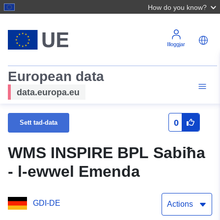
How do you know?
Illoggjar
European data
data.europa.eu
0
Sett tad-data
WMS INSPIRE BPL Sabiħa
- l-ewwel Emenda
GDI-DE
Actions