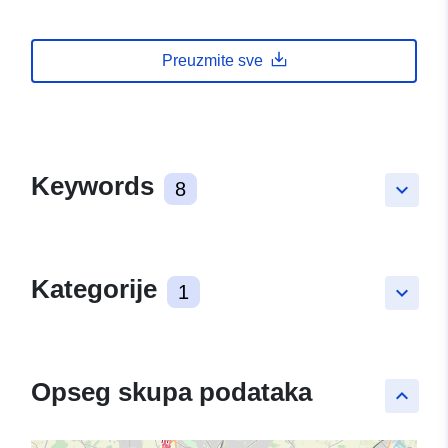
Preuzmite sve
Keywords
8
keyboard_arrow_down
Kategorije
1
keyboard_arrow_down
Opseg skupa podataka
keyboard_arrow_up