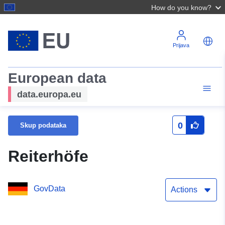
How do you know?
Prijava
European data
data.europa.eu
0
Skup podataka
Reiterhöfe
GovData
Actions