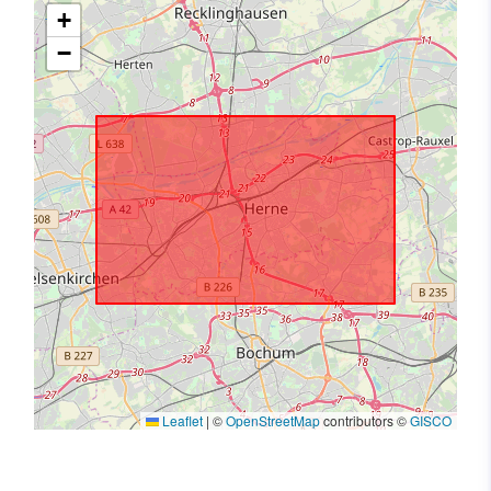
+
−
Leaflet
|
©
OpenStreetMap
contributors ©
GISCO