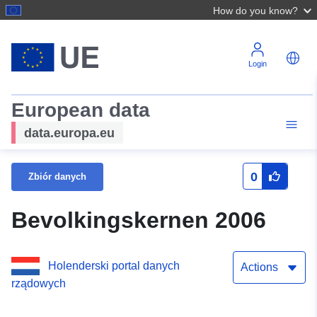
How do you know?
Login
European data
data.europa.eu
0
Zbiór danych
Bevolkingskernen 2006
Holenderski portal danych
Actions
rządowych