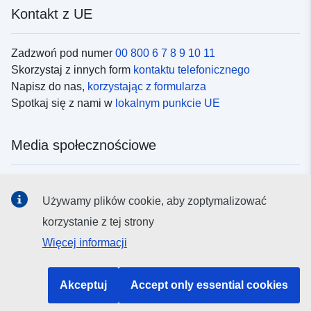
Kontakt z UE
Zadzwoń pod numer
00 800 6 7 8 9 10 11
Skorzystaj z innych form
kontaktu telefonicznego
Napisz do nas,
korzystając z formularza
Spotkaj się z nami w
lokalnym punkcie UE
Media społecznościowe
Obserwuj UE w
mediach społecznościowych
Używamy plików cookie, aby zoptymalizować
korzystanie z tej strony
Instytucje i organy UE
Więcej informacji
Wyszukiwanie instytucji i organów UE
Akceptuj
Accept only essential cookies