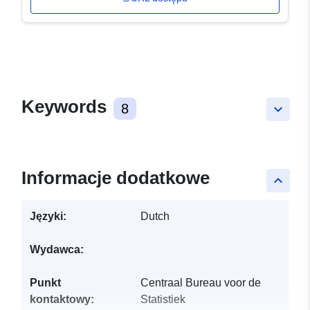
Keywords
8
keyboard_arrow_down
Informacje dodatkowe
keyboard_arrow_up
Języki:
Dutch
Wydawca:
Punkt
Centraal Bureau voor de
kontaktowy:
Statistiek