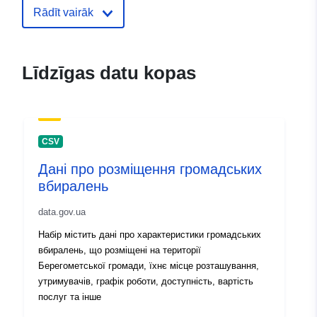
E-pasta adrese:
mailto:vv-
Rādīt vairāk
infrastruktura@volodymyrrada.gov
Kataloga
Pievienots data.europa.eu:
08 May
Līdzīgas datu kopas
ieraksts:
Jaunākā informācija par Data.euro
10 August 2026
Identifikatori:
639e5543-9e5e-4f8d-8f4a-
CSV
834d08568444
Дані про розміщення громадських
вбиралень
uriRef:
http://data.europa.eu/88u/dataset
9e5e-4f8d-8f4a-834d08568444
data.gov.ua
Набір містить дані про характеристики громадських
Versijas
1.0
вбиралень, що розміщені на території
informācija:
Берегометської громади, їхнє місце розташування,
утримувачів, графік роботи, доступність, вартість
послуг та інше