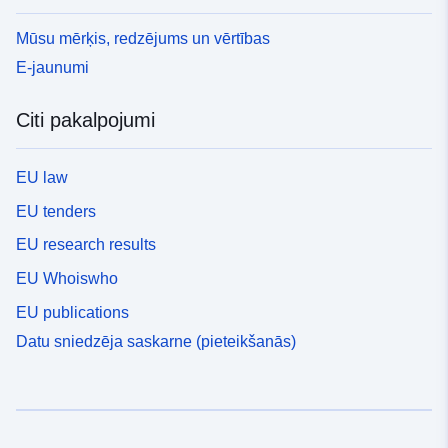
Mūsu mērķis, redzējums un vērtības
E-jaunumi
Citi pakalpojumi
EU law
EU tenders
EU research results
EU Whoiswho
EU publications
Datu sniedzēja saskarne (pieteikšanās)