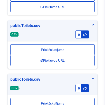
Piekļuves URL
publicToilets.csv
-
CSV
0
Priekšskatījums
Piekļuves URL
publicToilets.csv
-
CSV
0
Priekšskatījums