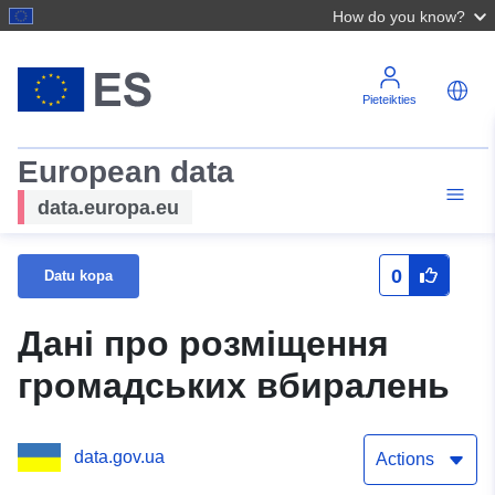
How do you know?
Pieteikties
European data
data.europa.eu
0
Datu kopa
Дані про розміщення
громадських вбиралень
data.gov.ua
Actions