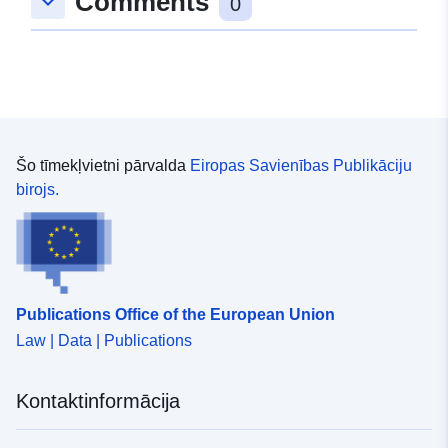
Comments
keyboard_arrow_down
0
Šo tīmekļvietni pārvalda
Eiropas Savienības Publikāciju
birojs.
Publications Office of the European Union
Law | Data | Publications
Kontaktinformācija