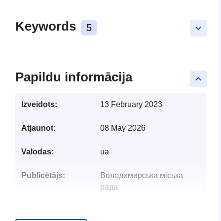
Keywords
5
keyboard_arrow_down
Papildu informācija
keyboard_arrow_up
Izveidots:
13 February 2023
Atjaunot:
08 May 2026
Valodas:
ua
Publicētājs:
Володимирська міська
рада
Kontaktpunkts:
Ігор Возний