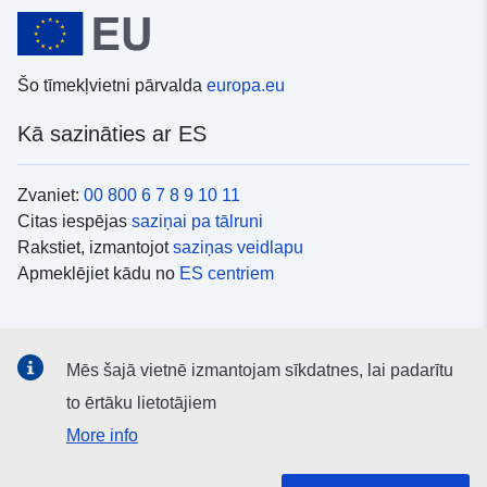
Šo tīmekļvietni pārvalda
europa.eu
Kā sazināties ar ES
Zvaniet:
00 800 6 7 8 9 10 11
Citas iespējas
saziņai pa tālruni
Rakstiet, izmantojot
saziņas veidlapu
Apmeklējiet kādu no
ES centriem
Sociālie mediji
Mēs šajā vietnē izmantojam sīkdatnes, lai padarītu
ES konti
sociālajos medijos
to ērtāku lietotājiem
More info
ES iestādes un struktūras