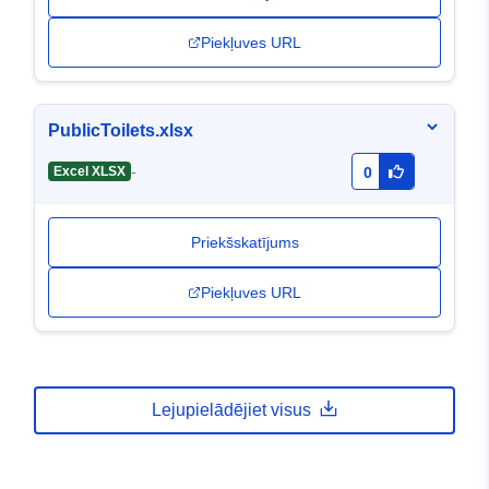
Piekļuves URL
PublicToilets.xlsx
-
Excel XLSX
0
Priekšskatījums
Piekļuves URL
Lejupielādējiet visus