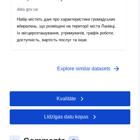
data.gov.ua
Набір містить дані про характеристики громадських
вбиралень, що розміщені на території міста Ланівці,
їх місцерозташування, утримувачів, графік роботи,
доступність, вартість послуг та інше.
arrow_forward
Explore similar datasets
Kvalitāte
Līdzīgas datu kopas