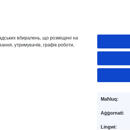
мадських вбиралень, що розміщені на
вання, утримувачів, графік роботи,
Maħluq:
Aġġornati:
Lingwi: