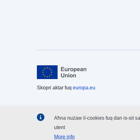
Skopri aktar fuq
europa.eu
Aħna nużaw il-cookies fuq dan is-sit sa
utent
More info