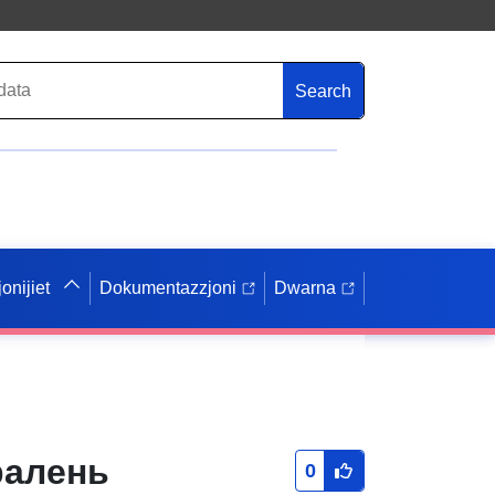
Search
onijiet
Dokumentazzjoni
Dwarna
ралень
0