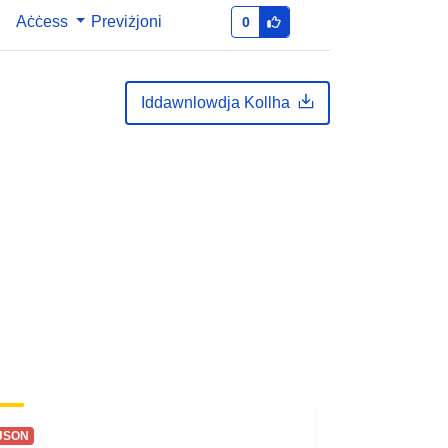
834d08568444
Aċċess
Previżjoni
0
i
1.0
ni:
Iddawnlowdja Kollha
JSON