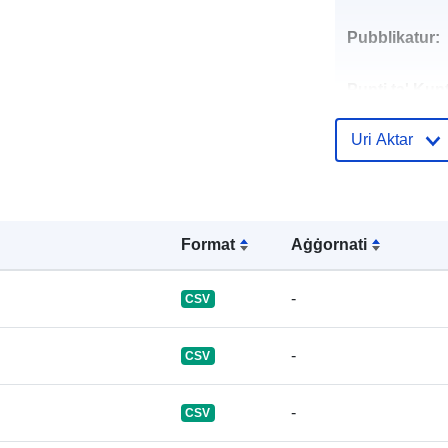
Pubblikatur:
Punti ta' Kunt
Uri Aktar
Reġistru tal-
Katalgu:
Format
Aġġornati
-
CSV
Identifikaturi:
-
CSV
-
CSV
uriRef: