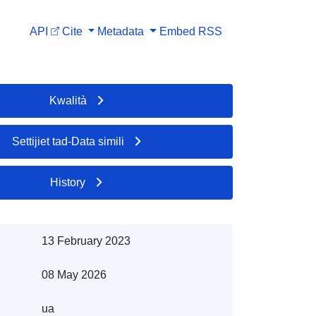
API
Cite
Metadata
Embed
RSS
Kwalità
Settijiet tad-Data simili
History
13 February 2023
08 May 2026
ua