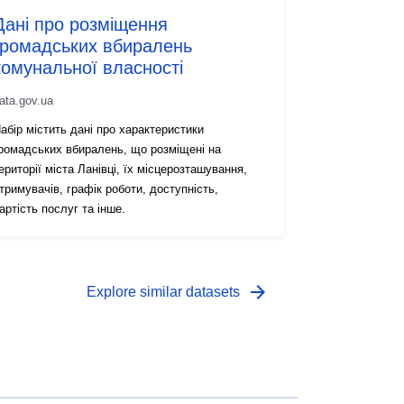
Дані про розміщення
громадських вбиралень
комунальної власності
ata.gov.ua
абір містить дані про характеристики
ромадських вбиралень, що розміщені на
ериторії міста Ланівці, їх місцерозташування,
тримувачів, графік роботи, доступність,
артість послуг та інше.
arrow_forward
Explore similar datasets