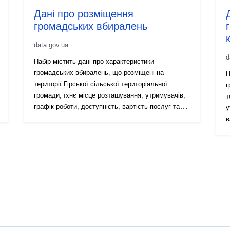
Дані про розміщення
громадських вбиралень
data.gov.ua
d
Набір містить дані про характеристики
громадських вбиралень, що розміщені на
Н
території Гірської сільської територіальної
г
громади, їхнє місце розташування, утримувачів,
т
графік роботи, доступність, вартість послуг та
у
інше
в