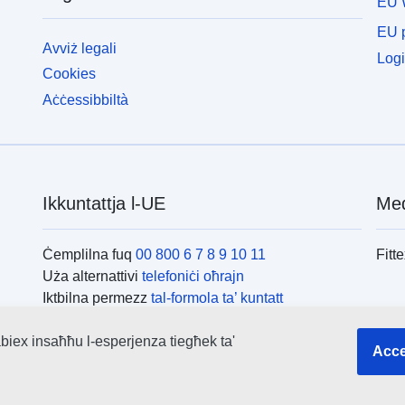
EU 
EU p
Avviż legali
Logi
Cookies
Aċċessibbiltà
Ikkuntattja l-UE
Med
Ċemplilna fuq
00 800 6 7 8 9 10 11
Fitt
Uża alternattivi
telefoniċi oħrajn
Iktbilna permezz
tal-formola ta’ kuntatt
Iltaqa’ magħna f’wieħed
miċ-ċentri tal-UE
L-is
biex insaħħu l-esperjenza tiegħek ta'
Acce
Fitte