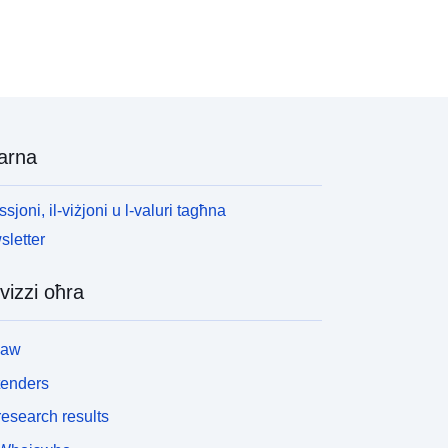
arna
ssjoni, il-viżjoni u l-valuri tagħna
letter
vizzi oħra
law
tenders
esearch results