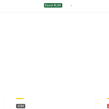
-
Excel XLSX
Informazzjon
dwar il-verżjo
.CSV