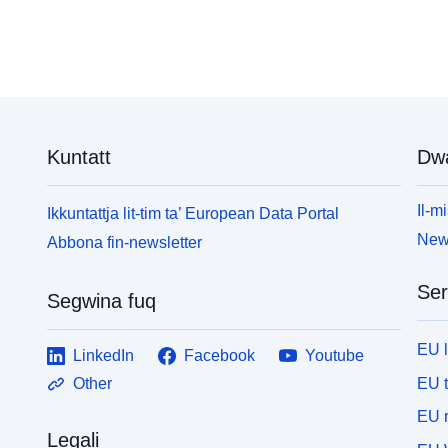
Kuntatt
Dw
Il-mi
Ikkuntattja lit-tim ta’ European Data Portal
News
Abbona fin-newsletter
Ser
Segwina fuq
EU 
LinkedIn
Facebook
Youtube
EU 
Other
EU r
Legali