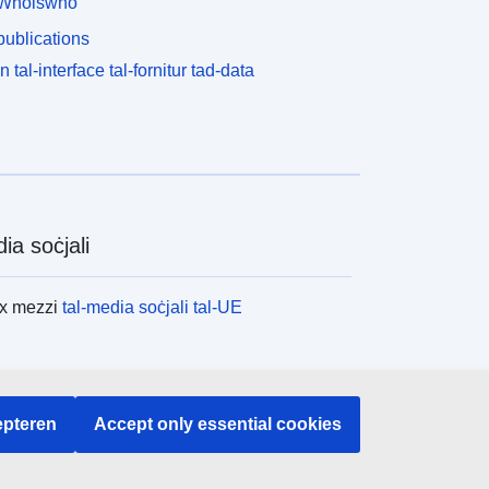
Whoiswho
ublications
n tal-interface tal-fornitur tad-data
ia soċjali
ex mezzi
tal-media soċjali tal-UE
tituzzjonijiet u l-korpi tal-UE
pteren
Accept only essential cookies
x l-istituzzjonijiet u l-korpi kollha tal-UE.