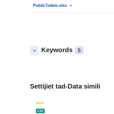
PublicToilets.xlsx
Keywords
keyboard_arrow_down
5
Settijiet tad-Data simili
CSV