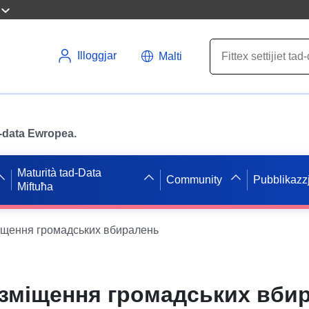
Illoggjar
Malti
ad-data Ewropea.
Maturità tad-Data
Community
Pubblikazzj
Miftuħa
іщення громадських вбиралень
озміщення громадських вби