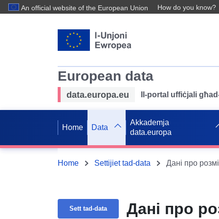
How do you know?
An official website of the European Union
European data
data.europa.eu
Il-portal uffiċjali għ
Akkademja
Home
Data
data.europa
Home
Settijiet tad-data
Дані про розм
Дані про р
Sett tad-data