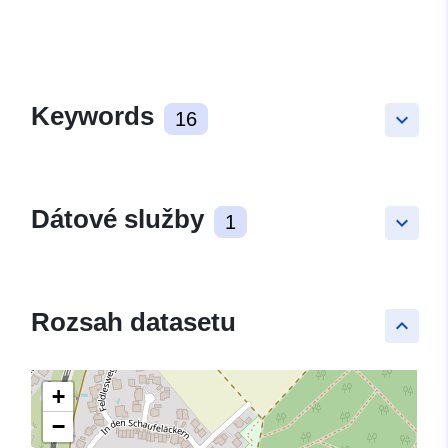
Keywords
16
keyboard_arrow_down
Dátové služby
1
keyboard_arrow_down
Rozsah datasetu
keyboard_arrow_up
+
−