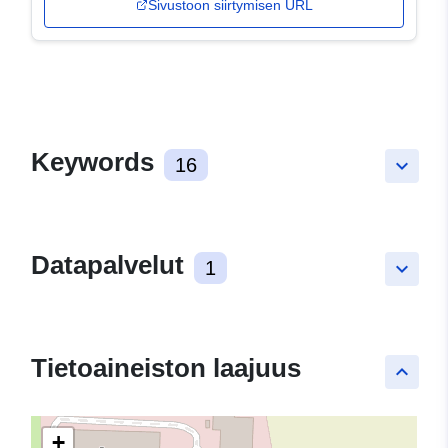
Sivustoon siirtymisen URL
Keywords
16
keyboard_arrow_down
Datapalvelut
1
keyboard_arrow_down
Tietoaineiston laajuus
keyboard_arrow_up
+