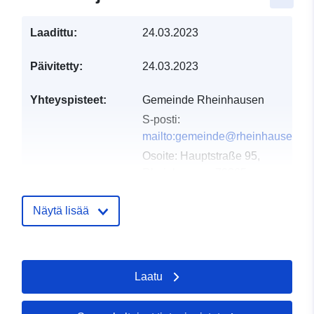
Laadittu:
24.03.2023
Päivitetty:
24.03.2023
Yhteyspisteet:
Gemeinde Rheinhausen
S-posti:
mailto:gemeinde@rheinhausen.de
Osoite:
Hauptstraße 95,
Rheinhausen, 79365,
Deutschland
URL-osoite:
Näytä lisää
http://www.rheinhausen.de
Luetteloluetteloa
Lisätty dataan.europa.eu:
19
Laatu
koskeva rekisteri:
January 2026
Päivitetty data.europa.eu:
04