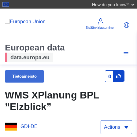
How do you know?
Sisäänkirjautuminen
European data
data.europa.eu
0
Tietoaineisto
WMS XPlanung BPL
”Elzblick”
GDI-DE
Actions