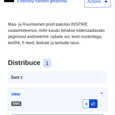
Estonský národní geoportál
Actions
Maa- ja Ruumiameti poolt pakutav INSPIRE
vaatamisteenus, mille kaudu tehakse kättesaadavaks
järgmised andmekihid: radade arv, teed numbritega,
teelõik, E-teed, teekate ja teekatte laius.
Distribuce
1
Sort
view
-
WMS
0