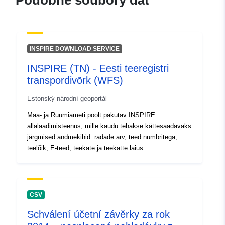
Podobné soubory dat
3975-4ffa-98cb-51c3fdbc1cb9
INSPIRE DOWNLOAD SERVICE
INSPIRE (TN) - Eesti teeregistri
transpordivõrk (WFS)
Estonský národní geoportál
Maa- ja Ruumiameti poolt pakutav INSPIRE
allalaadimisteenus, mille kaudu tehakse kättesaadavaks
järgmised andmekihid: radade arv, teed numbritega,
teelõik, E-teed, teekate ja teekatte laius.
CSV
Schválení účetní závěrky za rok