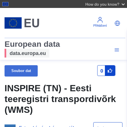
How do you know?
Přihlášení
European data
data.europa.eu
0
Soubor dat
INSPIRE (TN) - Eesti
teeregistri transpordivõrk
(WMS)