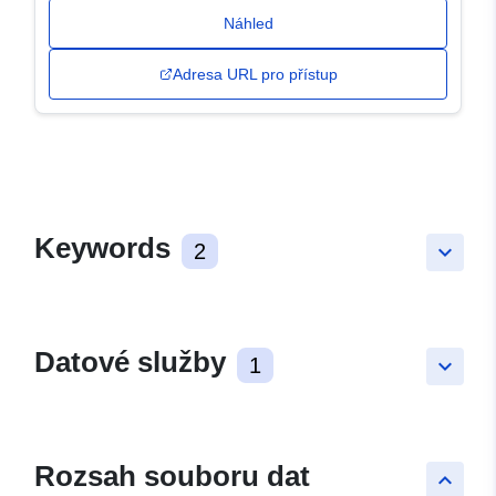
Náhled
Adresa URL pro přístup
Keywords
2
keyboard_arrow_down
Datové služby
1
keyboard_arrow_down
Rozsah souboru dat
keyboard_arrow_up