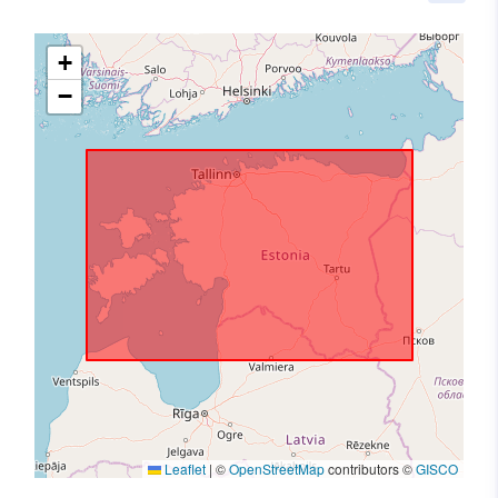
+
−
Leaflet
|
©
OpenStreetMap
contributors ©
GISCO