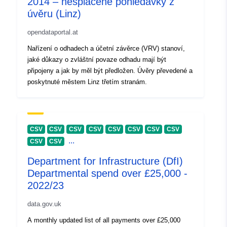
2014 – nesplacené pohledávky z
úvěru (Linz)
opendataportal.at
Nařízení o odhadech a účetní závěrce (VRV) stanoví,
jaké důkazy o zvláštní povaze odhadu mají být
připojeny a jak by měl být předložen. Úvěry převedené a
poskytnuté městem Linz třetím stranám.
CSV
CSV
CSV
CSV
CSV
CSV
CSV
CSV
...
CSV
CSV
Department for Infrastructure (DfI)
Departmental spend over £25,000 -
2022/23
data.gov.uk
A monthly updated list of all payments over £25,000