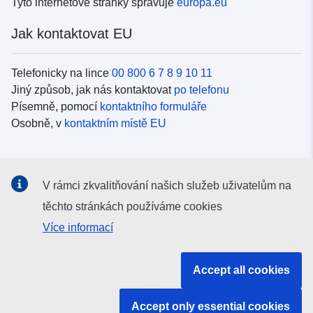
Tyto internetové stránky spravuje
europa.eu
Jak kontaktovat EU
Telefonicky na lince
00 800 6 7 8 9 10 11
Jiný způsob, jak nás kontaktovat
po telefonu
Písemně, pomocí
kontaktního formuláře
Osobně, v
kontaktním místě EU
Sociální média
V rámci zkvalitňování našich služeb uživatelům na
Vyhledávání informačních kanálů EU v
sociálních médiích
těchto stránkách používáme cookies
Více informací
Orgány a instituce EU
Accept all cookies
Vyhledávání orgánů a institucí EU
Accept only essential cookies