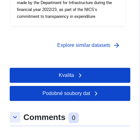
made by the Department for Infrastructure during the
financial year 2022/23, as part of the NICS’s
commitment to transparency in expenditure
arrow_forward
Explore similar datasets
Kvalita
Podobné soubory dat
Comments
keyboard_arrow_down
0