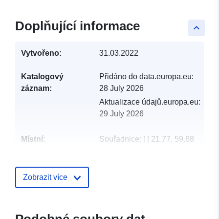
Doplňující informace
keyboard_arrow_up
Vytvořeno:
31.03.2022
Katalogový
Přidáno do data.europa.eu:
záznam:
28 July 2026
Aktualizace údajů.europa.eu:
29 July 2026
Místní:
Souřadnice:
[ [ 21.77, 59.68
], [ 28.21, 59.68 ], [ 28.21,
57.51 ], [ 21.77, 57.51 ], [
21.77, 59.68 ] ]
Zobrazit více
Typ:
Polygon
uriRef:
http://data.europa.eu/88u/dataset/