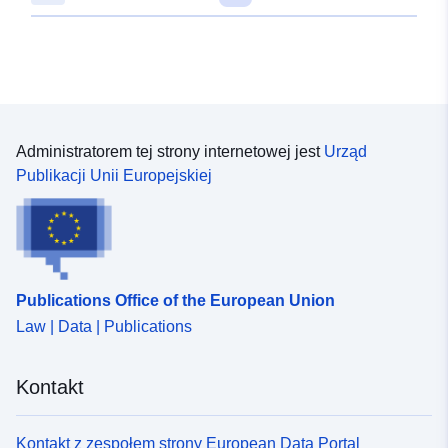
June 2026
Zaktualizowano dane.europa.eu:
01 August 2026
Identyfikatory:
64ab2a9d-dd90-4526-ae8b-
b4f564eff84e
Administratorem tej strony internetowej jest
Urząd
Publikacji Unii Europejskiej
uriRef:
http://data.europa.eu/88u/dataset
dd90-4526-ae8b-b4f564eff84e
Informacje o
v2013.1
wersji:
Publications Office of the European Union
Law | Data | Publications
Kontakt
Kontakt z zespołem strony European Data Portal