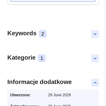
Keywords
2
keyboard_arrow_down
Kategorie
1
keyboard_arrow_down
Informacje dodatkowe
keyboard_arrow_up
Utworzone:
29 June 2026