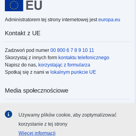
Administratorem tej strony internetowej jest
europa.eu
Kontakt z UE
Zadzwoń pod numer
00 800 6 7 8 9 10 11
Skorzystaj z innych form
kontaktu telefonicznego
Napisz do nas,
korzystając z formularza
Spotkaj się z nami w
lokalnym punkcie UE
Media społecznościowe
Obserwuj UE w
mediach społecznościowych
Używamy plików cookie, aby zoptymalizować
korzystanie z tej strony
Instytucje i organy UE
Więcej informacji