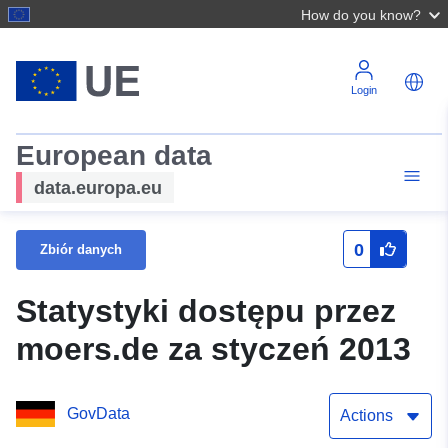
How do you know?
Login
European data
data.europa.eu
0
Zbiór danych
Statystyki dostępu przez
moers.de za styczeń 2013
GovData
Actions