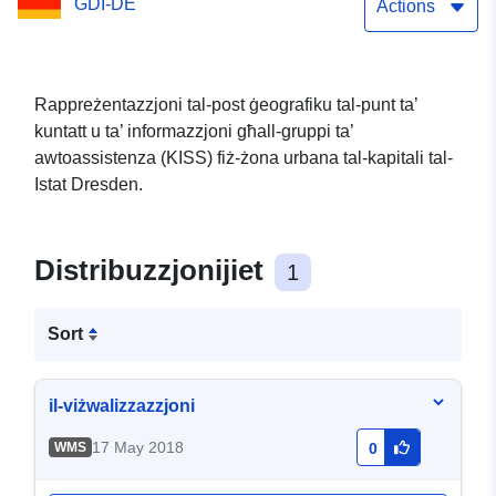
GDI-DE
Actions
Rappreżentazzjoni tal-post ġeografiku tal-punt ta’
kuntatt u ta’ informazzjoni għall-gruppi ta’
awtoassistenza (KISS) fiż-żona urbana tal-kapitali tal-
Istat Dresden.
Distribuzzjonijiet
1
Sort
il-viżwalizzazzjoni
17 May 2018
WMS
0