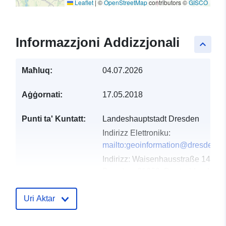
Leaflet
|
©
OpenStreetMap
contributors ©
GISCO
Informazzjoni Addizzjonali
keyboard_arrow_up
Maħluq:
04.07.2026
Aġġornati:
17.05.2018
Punti ta' Kuntatt:
Landeshauptstadt Dresden
Indirizz Elettroniku:
mailto:geoinformation@dresden.d
Indirizz:
Waisenhausstraße 14,
Dresden, 01069, Deutschland
Reġistru tal-
Miżjud ma’ data.europa.eu:
Uri Aktar
Katalgu:
21 February 2026
Aġġornat fuq data.europa.eu: