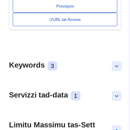
Previżjoni
URL tal-Aċċess
Keywords
3
keyboard_arrow_down
Servizzi tad-data
1
keyboard_arrow_down
Limitu Massimu tas-Sett