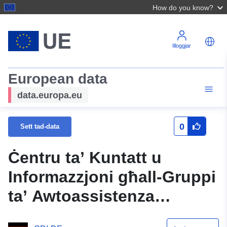
How do you know?
Illoggjar
European data
data.europa.eu
0
Sett tad-data
Ċentru ta’ Kuntatt u
Informazzjoni għall-Gruppi
ta’ Awtoassistenza
(Servizz WMS)