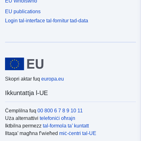
EU Whoiswho
EU publications
Login tal-interface tal-fornitur tad-data
Skopri aktar fuq
europa.eu
Ikkuntattja l-UE
Ċemplilna fuq
00 800 6 7 8 9 10 11
Uża alternattivi
telefoniċi oħrajn
Iktbilna permezz
tal-formola ta’ kuntatt
Iltaqa’ magħna f’wieħed
miċ-ċentri tal-UE