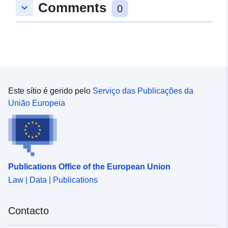
Comments
keyboard_arrow_down
0
Este sítio é gerido pelo
Serviço das Publicações da
União Europeia
Publications Office of the European Union
Law | Data | Publications
Contacto