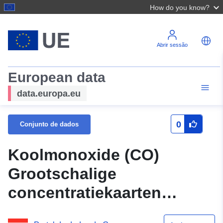
How do you know?
Abrir sessão
European data
data.europa.eu
0
Conjunto de dados
Koolmonoxide (CO)
Grootschalige
concentratiekaarten
Nederland (INSPIRE as-is