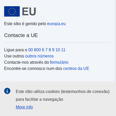
Este sítio é gerido pelo
europa.eu
Contacte a UE
Ligue para o
00 800 6 7 8 9 10 11
Use outros
outros números
Contacte-nos através do
formulário
Encontre-se connosco num dos
centros da UE
Redes sociais
Este sítio utiliza cookies (testemunhos de conexão)
Procure as contas da UE nas
redes sociais
para facilitar a navegação
More info