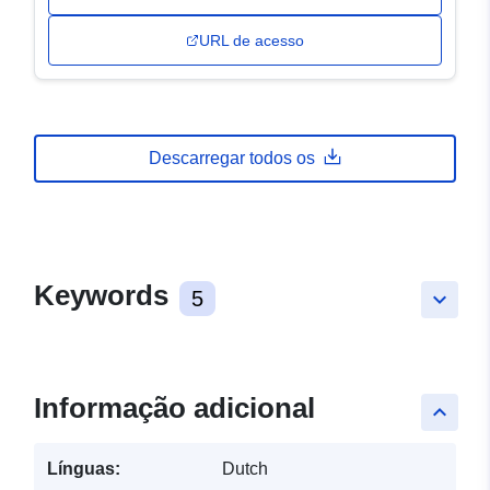
URL de acesso
Descarregar todos os
Keywords
5
keyboard_arrow_down
Informação adicional
keyboard_arrow_up
Línguas:
Dutch