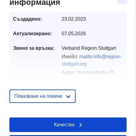
информация
Създадено:
23.02.2023
Актуализирано:
07.05.2026
Звено за връзка:
Verband Region Stuttgart
Имейл:
mailto:info@region-
stuttgart.org
Адрес:
Kronenstraße 25,
Stuttgart, 70174,
Deutschland
URL адрес:
Показване на повече
https://www.region-
stuttgart.org/
Качество
Каталожен
Добавено към data.europa.eu:
21
запис:
February 2026