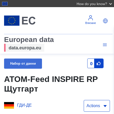
How do you know?
Влизане
European data
data.europa.eu
0
Набор от данни
ATOM-Feed INSPIRE RP
Щутгарт
ГДИ-ДЕ
Actions