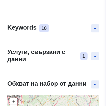
Keywords
10
keyboard_arrow_down
Услуги, свързани с
1
keyboard_arrow_down
данни
Обхват на набор от данни
keyboard_arrow_up
+