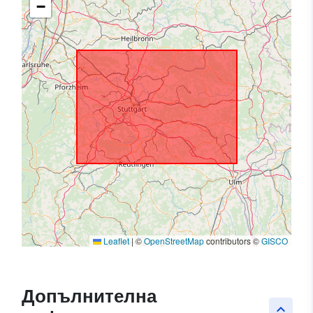
−
Leaflet
|
©
OpenStreetMap
contributors ©
GISCO
Допълнителна
keyboard_arrow_up