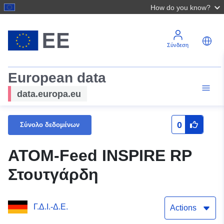
How do you know?
Σύνδεση
European data
data.europa.eu
0
Σύνολο δεδομένων
ATOM-Feed INSPIRE RP
Στουτγάρδη
Γ.Δ.Ι.-Δ.Ε.
Actions