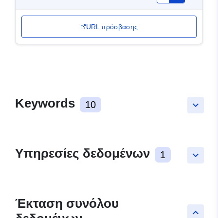
URL πρόσβασης
Keywords
10
keyboard_arrow_down
Υπηρεσίες δεδομένων
1
keyboard_arrow_down
Έκταση συνόλου
keyboard_arrow_up