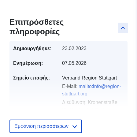
Επιπρόσθετες
keyboard_arrow_up
πληροφορίες
Δημιουργήθηκε:
23.02.2023
Ενημέρωση:
07.05.2026
Σημείο επαφής:
Verband Region Stuttgart
E-Mail:
mailto:info@region-
stuttgart.org
Διεύθυνση:
Kronenstraße
25, Stuttgart, 70174,
Deutschland
Διεύθυνση URL:
Εμφάνιση περισσότερων
https://www.region-