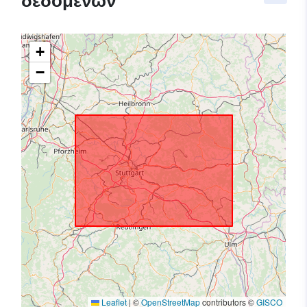
δεδομένων
+
−
Leaflet
|
©
OpenStreetMap
contributors ©
GISCO