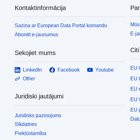
Kontaktinformācija
Pa
Mūsu
Saziņa ar European Data Portal komandu
E-j
Abonēt e-jaunumus
Cit
Sekojiet mums
EU 
LinkedIn
Facebook
Youtube
EU 
Other
EU r
Juridiski jautājumi
EU 
EU p
Juridisks paziņojums
Datu
Sīkdatnes
Piekļūstamība