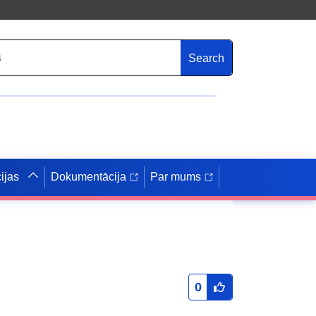
Search
ijas
Dokumentācija
Par mums
0