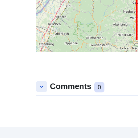
Comments
keyboard_arrow_down
0