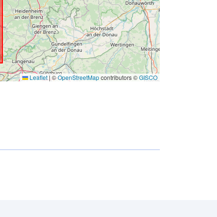
Leaflet
|
©
OpenStreetMap
contributors ©
GISCO