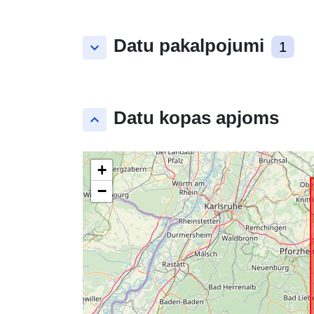
Datu pakalpojumi
keyboard_arrow_down
1
Datu kopas apjoms
keyboard_arrow_up
+
−