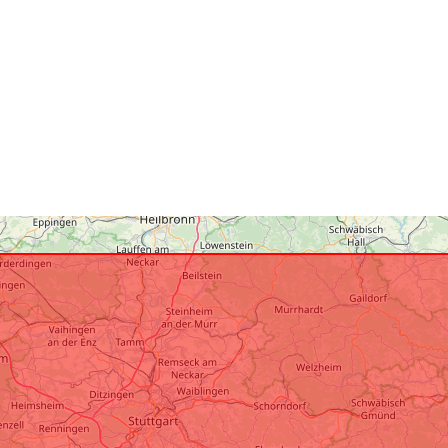
Atbilst:
uriRef: