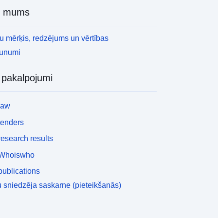
r mums
 mērķis, redzējums un vērtības
aunumi
i pakalpojumi
law
tenders
esearch results
Whoiswho
ublications
 sniedzēja saskarne (pieteikšanās)