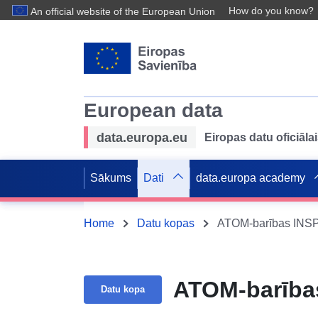
How do you know?
An official website of the European Union
European data
data.europa.eu
Eiropas datu oficiālai
Sākums
Dati
data.europa academy
Home
Datu kopas
ATOM-barības INSP
ATOM-barības
Datu kopa