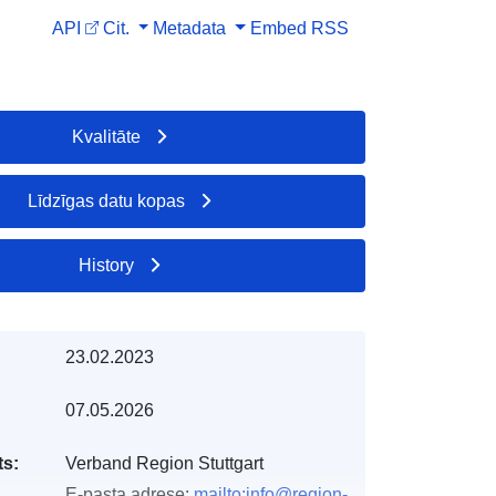
API
Cit.
Metadata
Embed
RSS
Kvalitāte
Līdzīgas datu kopas
History
23.02.2023
07.05.2026
s:
Verband Region Stuttgart
E-pasta adrese:
mailto:info@region-