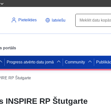
Pieteikties
latviešu
s portāls
Progress atvērto datu jomā
Community
Publikāc
IRE RP Štutgarte
 INSPIRE RP Štutgarte