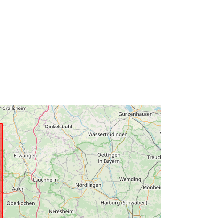
Tips:
Polygon
Avoti:
http://data.europa.eu/eli/reg/2009/97
6
http://data.europa.eu/88u/dataset/65
6dd57b-2473-4fdd-882e-
8aafdbc07e47