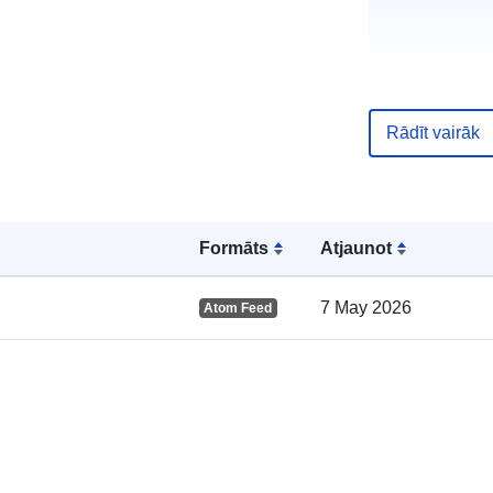
Rādīt vairāk
Kataloga
ieraksts:
Formāts
Atjaunot
7 May 2026
Atom Feed
Ģeogrāfiskā
atrašanās vie