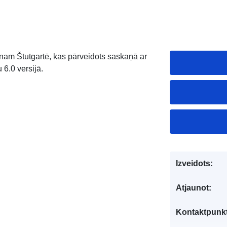
m Štutgartē, kas pārveidots saskaņā ar
6.0 versijā.
Izveidots:
Atjaunot:
Kontaktpunkt