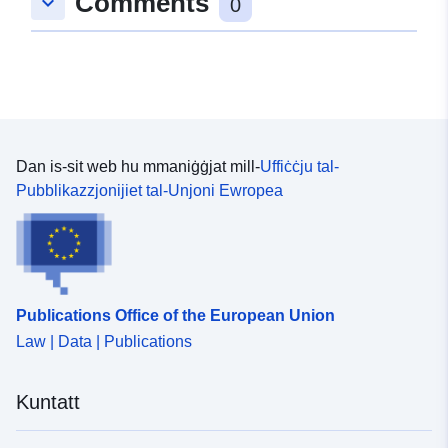
Comments
keyboard_arrow_down
0
Dan is-sit web hu mmaniġġjat mill-
Uffiċċju tal-
Pubblikazzjonijiet tal-Unjoni Ewropea
Publications Office of the European Union
Law | Data | Publications
Kuntatt