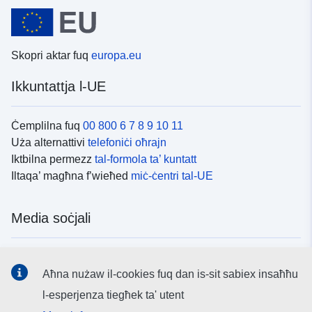
Skopri aktar fuq
europa.eu
Ikkuntattja l-UE
Ċemplilna fuq
00 800 6 7 8 9 10 11
Uża alternattivi
telefoniċi oħrajn
Iktbilna permezz
tal-formola ta’ kuntatt
Iltaqa’ magħna f’wieħed
miċ-ċentri tal-UE
Media soċjali
Fittex mezzi
tal-media soċjali tal-UE
Aħna nużaw il-cookies fuq dan is-sit sabiex insaħħu
l-esperjenza tiegħek ta' utent
L-istituzzjonijiet u l-korpi tal-UE