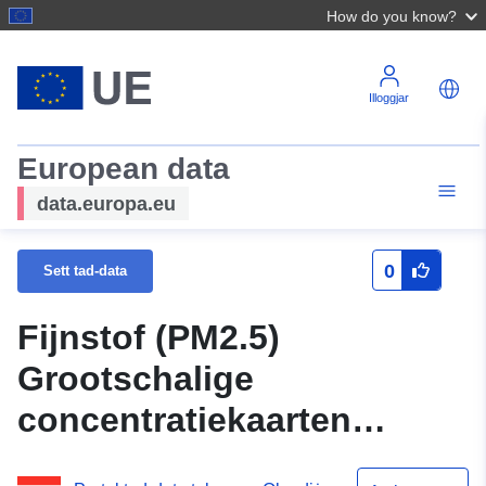
How do you know?
Illoggjar
European data
data.europa.eu
0
Sett tad-data
Fijnstof (PM2.5)
Grootschalige
concentratiekaarten
Nederland (INSPIRE as-is