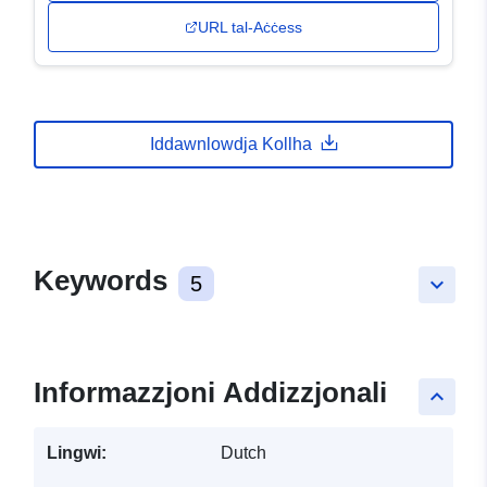
URL tal-Aċċess
Iddawnlowdja Kollha
Keywords
5
keyboard_arrow_down
Informazzjoni Addizzjonali
keyboard_arrow_up
Lingwi:
Dutch