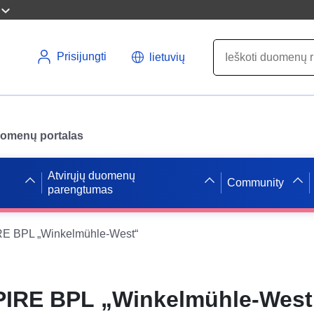
Prisijungti
lietuvių
uomenų portalas
Atvirųjų duomenų
Community
parengtumas
E BPL „Winkelmühle-West“
IRE BPL „Winkelmühle-West