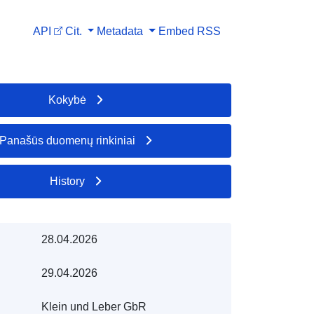
API
Cit.
Metadata
Embed
RSS
Kokybė
Panašūs duomenų rinkiniai
History
28.04.2026
29.04.2026
Klein und Leber GbR