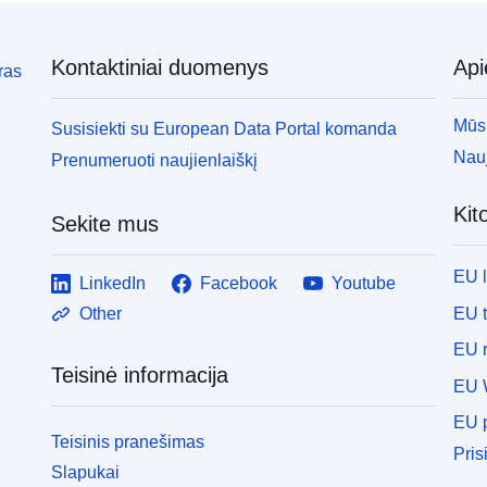
Kontaktiniai duomenys
Ap
ras
Mūsų
Susisiekti su European Data Portal komanda
Nauj
Prenumeruoti naujienlaiškį
Kit
Sekite mus
EU 
LinkedIn
Facebook
Youtube
EU 
Other
EU r
Teisinė informacija
EU 
EU p
Teisinis pranešimas
Pris
Slapukai