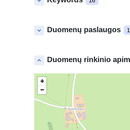
keyboard_arrow_down
16
Duomenų paslaugos
keyboard_arrow_down
1
Duomenų rinkinio apim
keyboard_arrow_up
+
−