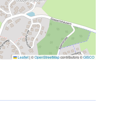
Leaflet
|
©
OpenStreetMap
contributors ©
GISCO