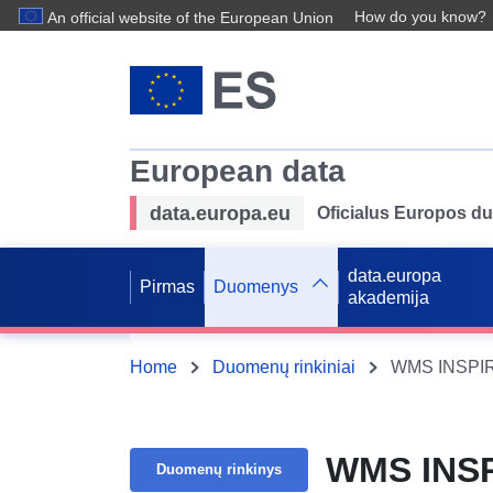
How do you know?
An official website of the European Union
European data
data.europa.eu
Oficialus Europos d
data.europa
Pirmas
Duomenys
akademija
Home
Duomenų rinkiniai
WMS INSPIR
WMS INSP
Duomenų rinkinys