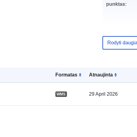
punktas:
Rodyti daugi
Katalogo įraš
Formatas
Atnaujinta
Erdviniai
duomenys:
29 April 2026
WMS