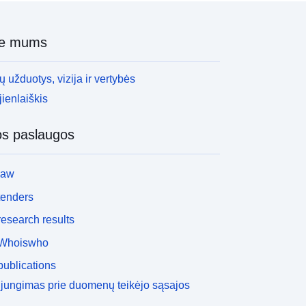
ie mums
 užduotys, vizija ir vertybės
ienlaiškis
os paslaugos
law
tenders
esearch results
Whoiswho
ublications
ijungimas prie duomenų teikėjo sąsajos