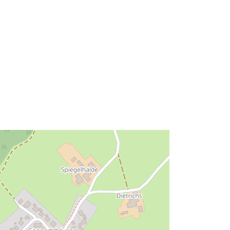
Išteklius:
http://data.europa.eu/eli/reg/2009/97
6
http://data.europa.eu/88u/dataset/65
d14d25-30b1-4312-8b1f-
ed3799ae6928