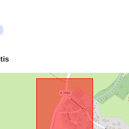
Atitinka:
uriRef:
tis