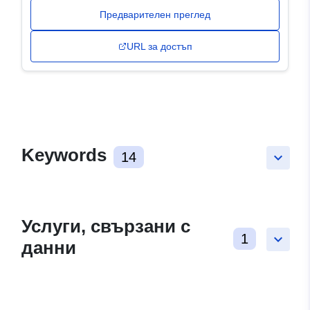
Предварителен преглед
URL за достъп
Keywords
14
keyboard_arrow_down
Услуги, свързани с
1
keyboard_arrow_down
данни