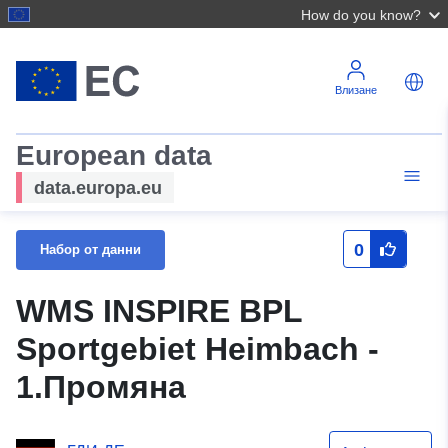
How do you know?
Влизане
European data
data.europa.eu
0
Набор от данни
WMS INSPIRE BPL
Sportgebiet Heimbach -
1.Промяна