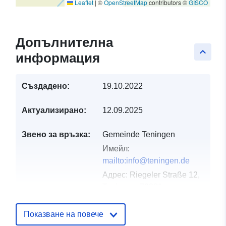
Leaflet
|
©
OpenStreetMap
contributors ©
GISCO
Допълнителна
keyboard_arrow_up
информация
Създадено:
19.10.2022
Актуализирано:
12.09.2025
Звено за връзка:
Gemeinde Teningen
Имейл:
mailto:info@teningen.de
Адрес:
Riegeler Straße 12,
Teningen, 79331,
Deutschland
URL адрес:
Показване на повече
http://www.teningen.de