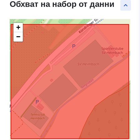
Обхват на набор от данни
keyboard_arrow_up
+
−