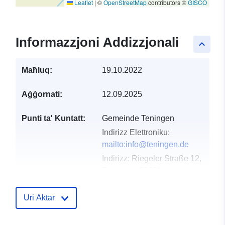
Leaflet
|
©
OpenStreetMap
contributors ©
GISCO
Informazzjoni Addizzjonali
keyboard_arrow_up
Maħluq:
19.10.2022
Aġġornati:
12.09.2025
Punti ta' Kuntatt:
Gemeinde Teningen
Indirizz Elettroniku:
mailto:info@teningen.de
Indirizz:
Riegeler Straße 12,
Teningen, 79331,
Deutschland
URL:
http://www.teningen.de
Uri Aktar
Reġistru tal-
Miżjud ma’ data.europa.eu: