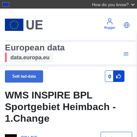
How do you know?
Illoggjar
European data
data.europa.eu
0
Sett tad-data
WMS INSPIRE BPL
Sportgebiet Heimbach -
1.Change