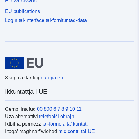
EU Whoiswho
EU publications
Login tal-interface tal-fornitur tad-data
Skopri aktar fuq
europa.eu
Ikkuntattja l-UE
Ċemplilna fuq
00 800 6 7 8 9 10 11
Uża alternattivi
telefoniċi oħrajn
Iktbilna permezz
tal-formola ta’ kuntatt
Iltaqa’ magħna f’wieħed
miċ-ċentri tal-UE