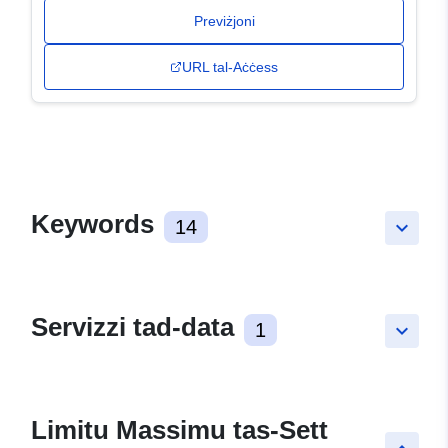
Previżjoni
URL tal-Aċċess
Keywords
14
keyboard_arrow_down
Servizzi tad-data
1
keyboard_arrow_down
Limitu Massimu tas-Sett