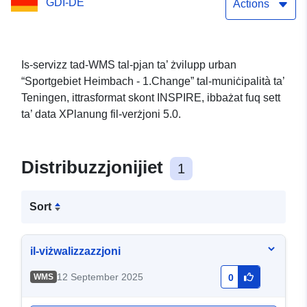
GDI-DE
Actions
Is-servizz tad-WMS tal-pjan ta’ żvilupp urban
“Sportgebiet Heimbach - 1.Change” tal-muniċipalità ta’
Teningen, ittrasformat skont INSPIRE, ibbażat fuq sett
ta’ data XPlanung fil-verżjoni 5.0.
Distribuzzjonijiet
1
Sort
il-viżwalizzazzjoni
12 September 2025
WMS
0