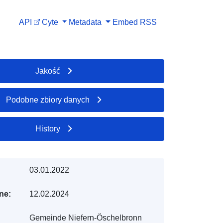
API
Cyte
Metadata
Embed
RSS
Jakość
Podobne zbiory danych
History
03.01.2022
ne:
12.02.2024
Gemeinde Niefern-Öschelbronn