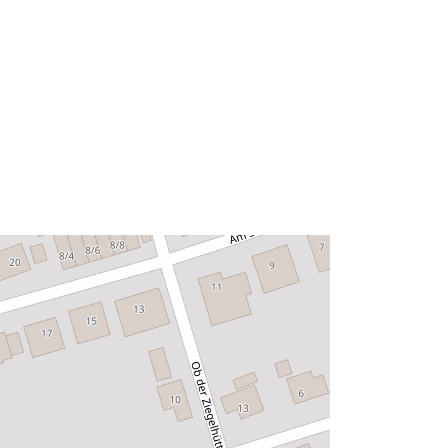
Typ:
Polygon
Zasób:
http://data.europa.eu/eli/reg/2009/97
6
http://data.europa.eu/88u/dataset/66
0bab54-7808-458f-bce5-
713d703fc496