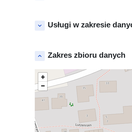
Usługi w zakresie dany
keyboard_arrow_down
Zakres zbioru danych
keyboard_arrow_up
+
−