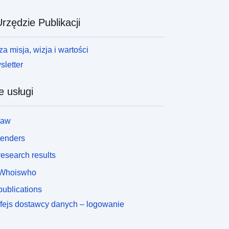
rzędzie Publikacji
a misja, wizja i wartości
letter
e usługi
law
tenders
esearch results
Whoiswho
ublications
rfejs dostawcy danych – logowanie