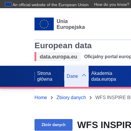
How do you know?
An official website of the European Union
European data
data.europa.eu
Oficjalny portal eur
Strona
Akademia
Dane
główna
data.europa
Home
Zbiory danych
WFS INSPIRE BP
WFS INSPIR
Zbiór danych