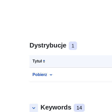
Dystrybucje
1
Tytuł
Pobierz
Keywords
keyboard_arrow_down
14