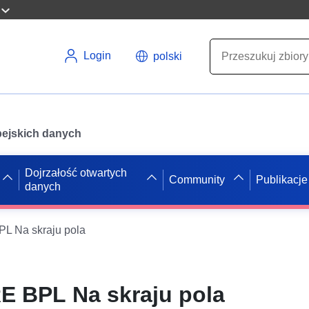
Login
polski
opejskich danych
Dojrzałość otwartych
Community
Publikacje
danych
L Na skraju pola
E BPL Na skraju pola