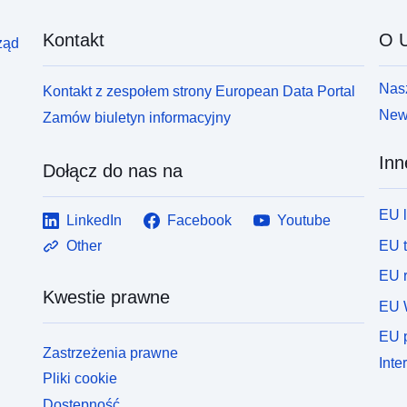
Kontakt
O U
ząd
Nasz
Kontakt z zespołem strony European Data Portal
News
Zamów biuletyn informacyjny
Inn
Dołącz do nas na
EU 
LinkedIn
Facebook
Youtube
EU 
Other
EU r
Kwestie prawne
EU 
EU p
Zastrzeżenia prawne
Inte
Pliki cookie
Dostępność