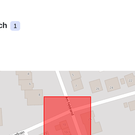
ch
Zgodne z:
1
uriRef: