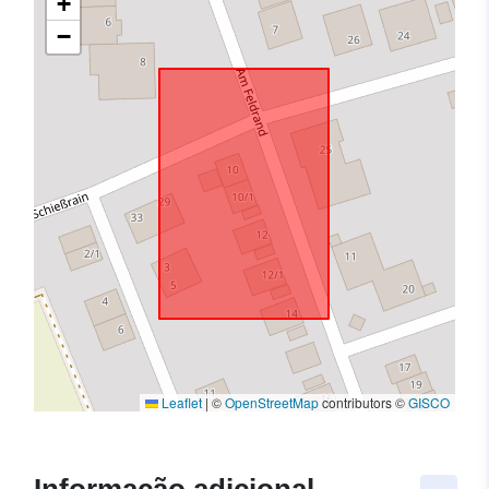
+
−
Leaflet
|
©
OpenStreetMap
contributors ©
GISCO