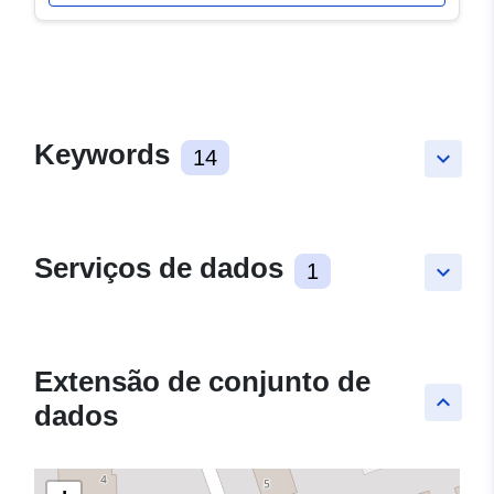
Keywords
14
keyboard_arrow_down
Serviços de dados
1
keyboard_arrow_down
Extensão de conjunto de
keyboard_arrow_up
dados