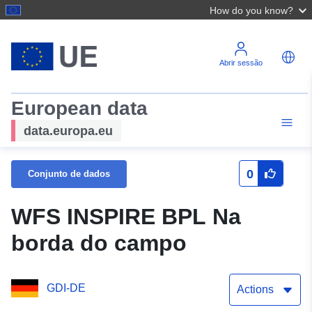
How do you know?
Abrir sessão
European data
data.europa.eu
0
Conjunto de dados
WFS INSPIRE BPL Na
borda do campo
GDI-DE
Actions