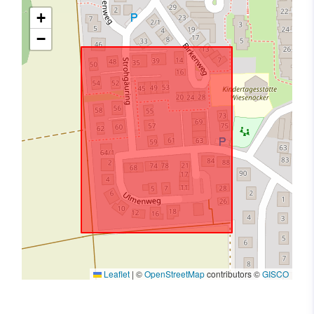
+
−
Leaflet
|
©
OpenStreetMap
contributors ©
GISCO