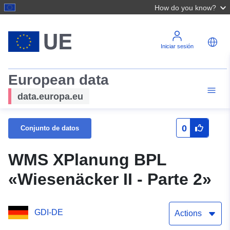
How do you know?
Iniciar sesión
European data
data.europa.eu
0
Conjunto de datos
WMS XPlanung BPL
«Wiesenäcker II - Parte 2»
GDI-DE
Actions