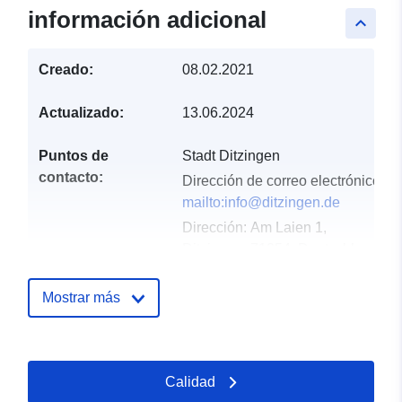
información adicional
keyboard_arrow_up
Creado:
08.02.2021
Actualizado:
13.06.2024
Puntos de
Stadt Ditzingen
contacto:
Dirección de correo electrónico:
mailto:info@ditzingen.de
Dirección:
Am Laien 1,
Ditzingen, 71254, Deutschland
URL:
http://www.ditzingen.de
Mostrar más
Registro del
Añadido a data.europa.eu:
21
catálogo:
February 2026
Actualizado en data.europa.eu:
Calidad
03 August 2026