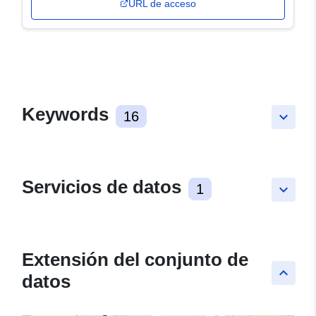
URL de acceso
Keywords
16
keyboard_arrow_down
Servicios de datos
1
keyboard_arrow_down
Extensión del conjunto de
keyboard_arrow_up
datos