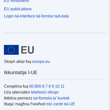
EU Whoiswho
EU publications
Login tal-interface tal-fornitur tad-data
Skopri aktar fuq
europa.eu
Ikkuntattja l-UE
Ċemplilna fuq
00 800 6 7 8 9 10 11
Uża alternattivi
telefoniċi oħrajn
Iktbilna permezz
tal-formola ta’ kuntatt
Iltaqa’ magħna f’wieħed
miċ-ċentri tal-UE