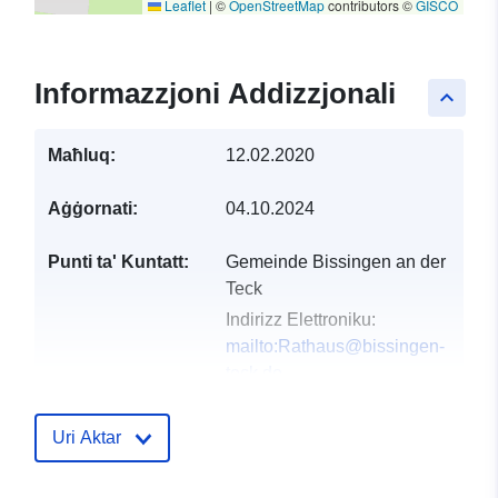
Leaflet
|
©
OpenStreetMap
contributors ©
GISCO
Informazzjoni Addizzjonali
keyboard_arrow_up
Maħluq:
12.02.2020
Aġġornati:
04.10.2024
Punti ta' Kuntatt:
Gemeinde Bissingen an der
Teck
Indirizz Elettroniku:
mailto:Rathaus@bissingen-
teck.de
Indirizz:
Vordere Straße 45,
Bissingen/Teck, 73266,
Uri Aktar
Deutschland
URL:
http://www.bissingen-