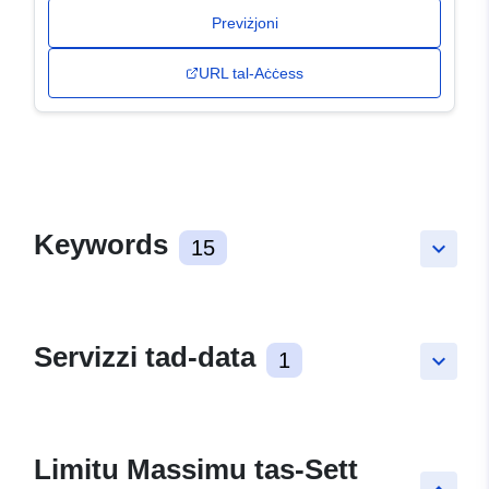
Previżjoni
URL tal-Aċċess
Keywords
15
keyboard_arrow_down
Servizzi tad-data
1
keyboard_arrow_down
Limitu Massimu tas-Sett