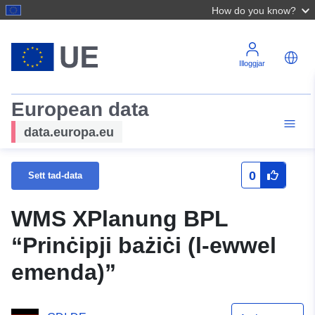
How do you know?
Illoggjar
European data
data.europa.eu
0
Sett tad-data
WMS XPlanung BPL
“Prinċipji bażiċi (l-ewwel
emenda)”