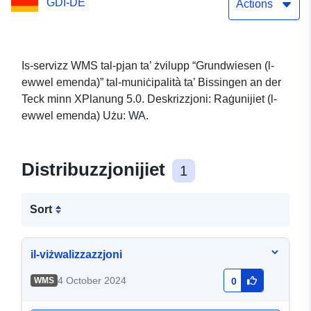
GDI-DE
Actions
Is-servizz WMS tal-pjan ta’ żvilupp “Grundwiesen (l-
ewwel emenda)” tal-muniċipalità ta’ Bissingen an der
Teck minn XPlanung 5.0. Deskrizzjoni: Raġunijiet (l-
ewwel emenda) Użu: WA.
Distribuzzjonijiet
1
Sort
il-viżwalizzazzjoni
4 October 2024
WMS
0