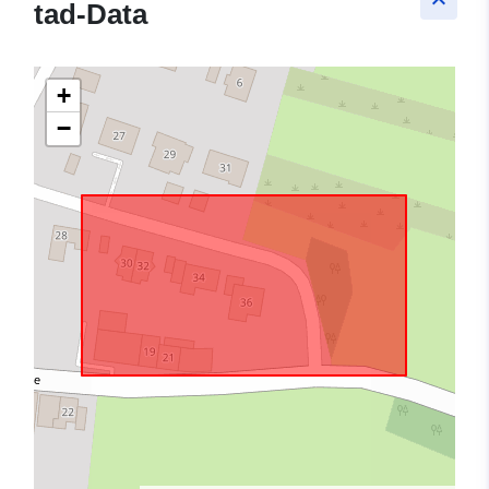
keyboard_arrow_up
tad-Data
+
−