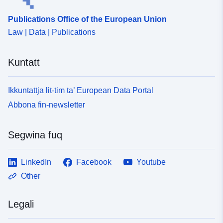
uriRef:
http://data.europa.eu/88u/dataset/
Publications Office of the European Union
3244-4cd1-b6a2-e7824aa4eeb6
Law | Data | Publications
Kuntatt
Ikkuntattja lit-tim ta’ European Data Portal
Abbona fin-newsletter
Segwina fuq
LinkedIn
Facebook
Youtube
Other
Legali