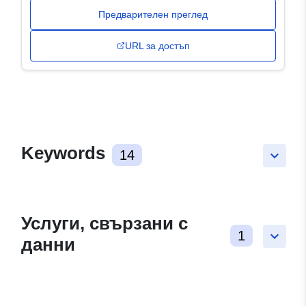
Предварителен преглед
URL за достъп
Keywords
14
keyboard_arrow_down
Услуги, свързани с
1
keyboard_arrow_down
данни