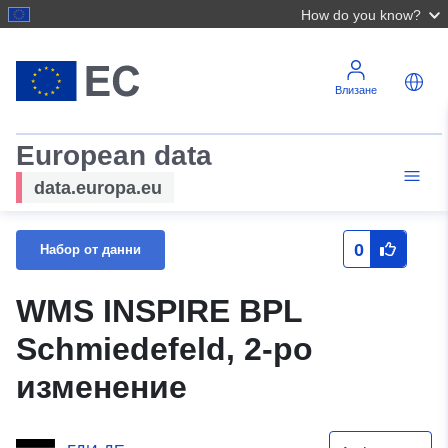
How do you know?
Влизане
European data
data.europa.eu
0
Набор от данни
WMS INSPIRE BPL
Schmiedefeld, 2-ро
изменение