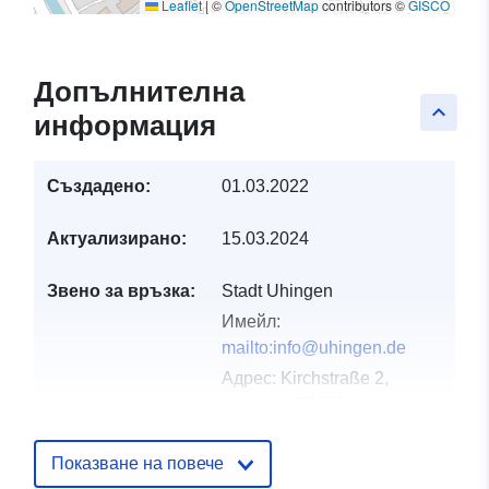
Leaflet
|
©
OpenStreetMap
contributors ©
GISCO
Допълнителна
keyboard_arrow_up
информация
Създадено:
01.03.2022
Актуализирано:
15.03.2024
Звено за връзка:
Stadt Uhingen
Имейл:
mailto:info@uhingen.de
Адрес:
Kirchstraße 2,
Uhingen, 73066,
Deutschland
URL адрес:
Показване на повече
http://www.uhingen.de