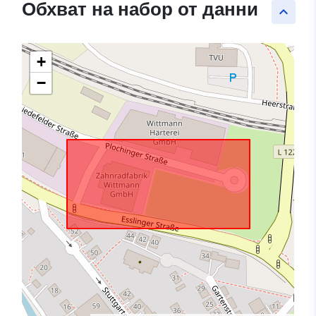
Обхват на набор от данни
keyboard_arrow_up
+
−