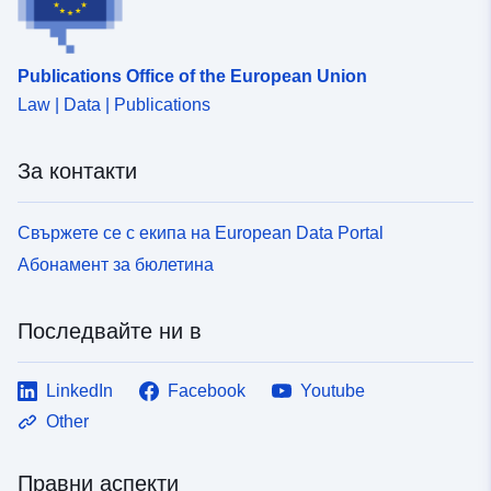
uriRef:
http://data.europa.eu/88u/dataset
b16b-440b-8d6f-24c38221513a
Publications Office of the European Union
Law | Data | Publications
За контакти
Свържете се с екипа на European Data Portal
Абонамент за бюлетина
Последвайте ни в
LinkedIn
Facebook
Youtube
Other
Правни аспекти