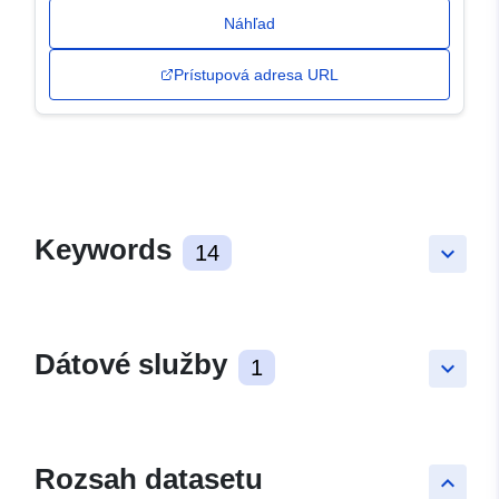
Náhľad
Prístupová adresa URL
Keywords
14
keyboard_arrow_down
Dátové služby
1
keyboard_arrow_down
Rozsah datasetu
keyboard_arrow_up