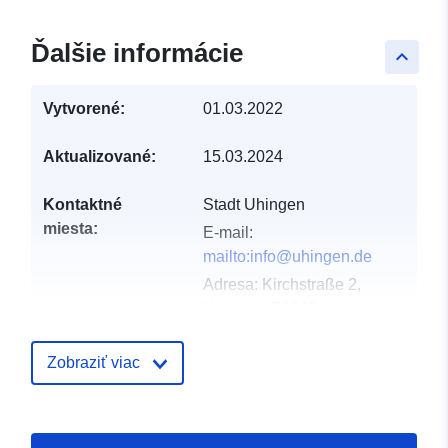
Ďalšie informácie
keyboard_arrow_up
Vytvorené:
01.03.2022
Aktualizované:
15.03.2024
Kontaktné
Stadt Uhingen
miesta:
E-mail:
mailto:info@uhingen.de
Adresa:
Kirchstraße 2,
Uhingen, 73066,
Deutschland
Adresa URL:
Zobraziť viac
http://www.uhingen.de
Katalógový
Pridané k údajom.europa.eu:
21 F