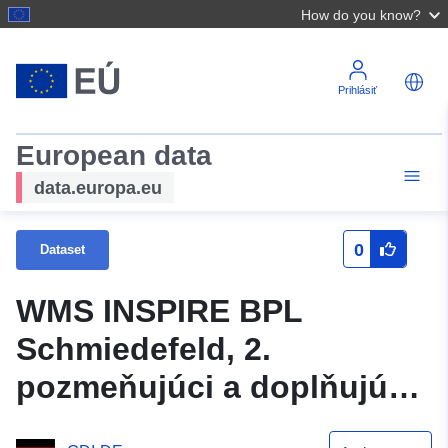
How do you know?
Prihlásiť
European data
data.europa.eu
0
Dataset
WMS INSPIRE BPL
Schmiedefeld, 2.
pozmeňujúci a doplňujúci
návrh