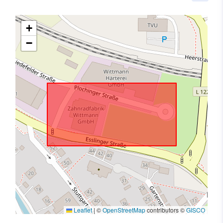
+
−
Leaflet
|
©
OpenStreetMap
contributors ©
GISCO