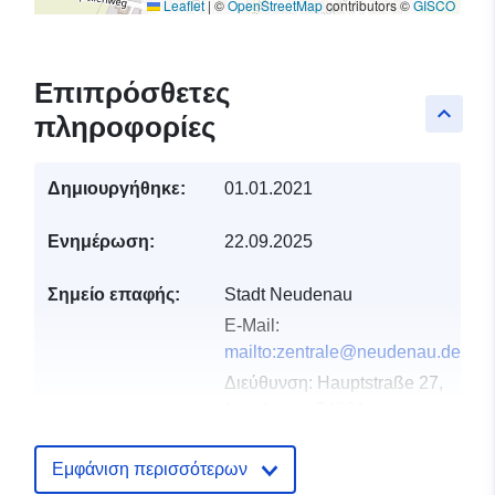
Leaflet
|
©
OpenStreetMap
contributors ©
GISCO
Επιπρόσθετες
keyboard_arrow_up
πληροφορίες
Δημιουργήθηκε:
01.01.2021
Ενημέρωση:
22.09.2025
Σημείο επαφής:
Stadt Neudenau
E-Mail:
mailto:zentrale@neudenau.de
Διεύθυνση:
Hauptstraße 27,
Neudenau, 74861,
Deutschland
Διεύθυνση URL:
Εμφάνιση περισσότερων
http://www.neudenau.de