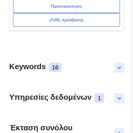
Προεπισκόπηση
URL πρόσβασης
Keywords
16
keyboard_arrow_down
Υπηρεσίες δεδομένων
1
keyboard_arrow_down
Έκταση συνόλου