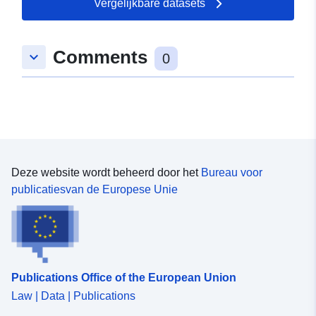
Vergelijkbare datasets
Ruimtelijk:
Coördinaten:
[ [ 9.2671489,
49.2957515 ], [ 9.2723392,
Comments
keyboard_arrow_down
49.2957515 ], [ 9.2723392,
0
49.2933569 ], [ 9.2671489,
49.2933569 ], [ 9.2671489,
49.2957515 ] ]
Soort:
Polygon
Is conform:
Bron:
Deze website wordt beheerd door het
Bureau voor
http://data.europa.eu/eli/reg/2009/
publicatiesvan de Europese Unie
uriRef:
http://data.europa.eu/88u/dataset
04b6-4695-ae3d-762661b609c3
Publications Office of the European Union
Law | Data | Publications