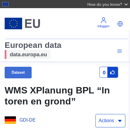
How do you know?
Inloggen
European data
data.europa.eu
0
Dataset
WMS XPlanung BPL “In
toren en grond”
GDI-DE
Actions