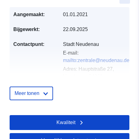
Aangemaakt:
01.01.2021
Bijgewerkt:
22.09.2025
Contactpunt:
Stadt Neudenau
E-mail:
mailto:zentrale@neudenau.de
Adres:
Hauptstraße 27,
Neudenau, 74861,
Deutschland
URL:
http://www.neudenau.de
Meer tonen
Catalogusregister
Toegevoegd aan data.europa.eu:
:
21 February 2026
Kwaliteit
Bijgewerkt op data.europa.eu:
03
August 2026