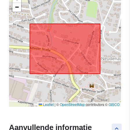
−
Leaflet
|
©
OpenStreetMap
contributors ©
GISCO
Aanvullende informatie
keyboard_arrow_up