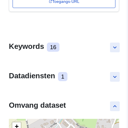
Toegangs-URL
Keywords
16
keyboard_arrow_down
Datadiensten
1
keyboard_arrow_down
Omvang dataset
keyboard_arrow_up
+