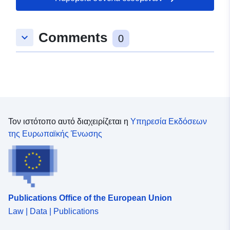
Leitungskatasters
Comments
Αναγνωριστικά:
/99b2dd14-b234-481b-8acf-
keyboard_arrow_down
0
5da4ebe94989
uriRef:
http://data.europa.eu/88u/dataset/
cb43-49ee-b15d-fdb8c744ad5c
Τον ιστότοπο αυτό διαχειρίζεται η
Υπηρεσία Εκδόσεων
της Ευρωπαϊκής Ένωσης
Publications Office of the European Union
Law | Data | Publications