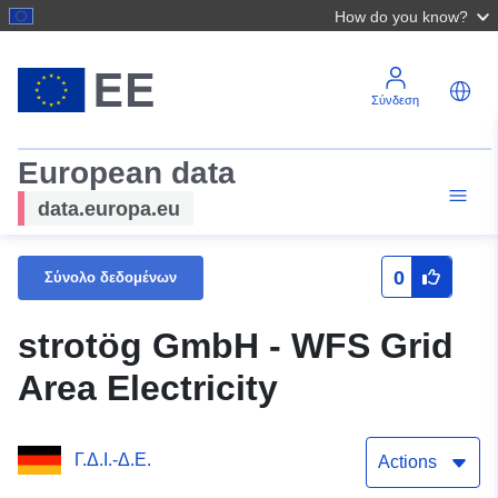
How do you know?
Σύνδεση
European data
data.europa.eu
0
Σύνολο δεδομένων
strotög GmbH - WFS Grid
Area Electricity
Γ.Δ.Ι.-Δ.Ε.
Actions