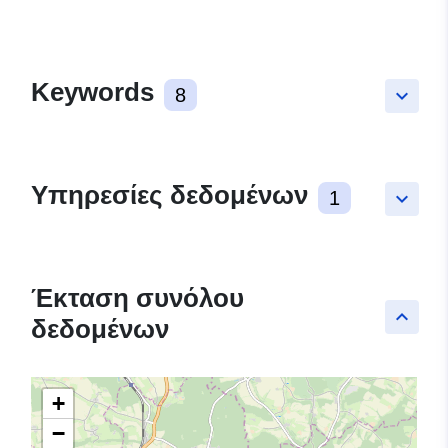
Keywords
8
keyboard_arrow_down
Υπηρεσίες δεδομένων
1
keyboard_arrow_down
Έκταση συνόλου
keyboard_arrow_up
δεδομένων
+
−