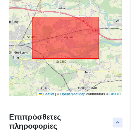
Leaflet
|
©
OpenStreetMap
contributors ©
GISCO
Επιπρόσθετες
keyboard_arrow_up
πληροφορίες