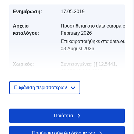
Ενημέρωση:
17.05.2019
Αρχείο
Προστίθεται στο data.europa.eu:
2
καταλόγου:
February 2026
Επικαιροποιήθηκε στα data.europa
03 August 2026
Χωρικός:
Συντεταγμένες:
[ [ 12.5441,
48.2704 ], [ 12.6223,
48.2704 ], [ 12.6223,
48.2379 ], [ 12.5441,
Εμφάνιση περισσότερων
48.2379 ], [ 12.5441,
48.2704 ] ]
Τύπος:
Polygon
Ποιότητα
Προέλευση:
Digitalisierung auf der
Grundlage des
Παρόμοια σύνολα δεδομένων