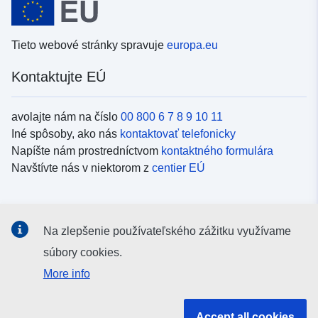
Tieto webové stránky spravuje
europa.eu
Kontaktujte EÚ
avolajte nám na číslo
00 800 6 7 8 9 10 11
Iné spôsoby, ako nás
kontaktovať telefonicky
Napíšte nám prostredníctvom
kontaktného formulára
Navštívte nás v niektorom z
centier EÚ
Sociálne médiá
Na zlepšenie používateľského zážitku využívame
Kanály EÚ na
sociálnych médiách
súbory cookies.
More info
Inštitúcie a orgány EÚ
Accept all cookies