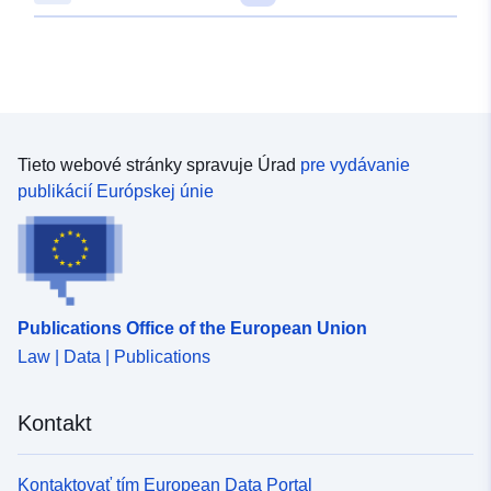
5da4ebe94989
uriRef:
http://data.europa.eu/88u/dataset/
cb43-49ee-b15d-fdb8c744ad5c
Tieto webové stránky spravuje Úrad
pre vydávanie
publikácií Európskej únie
Publications Office of the European Union
Law | Data | Publications
Kontakt
Kontaktovať tím European Data Portal