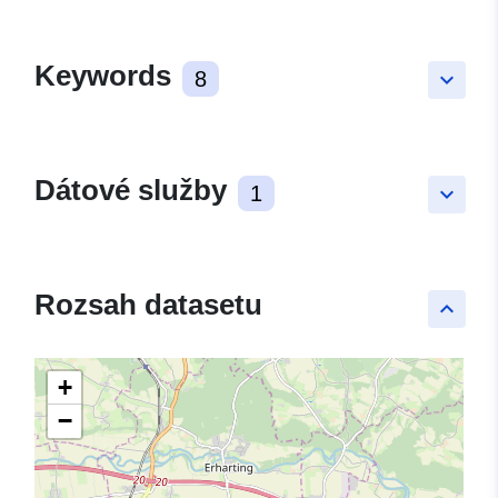
Keywords
8
keyboard_arrow_down
Dátové služby
1
keyboard_arrow_down
Rozsah datasetu
keyboard_arrow_up
+
−