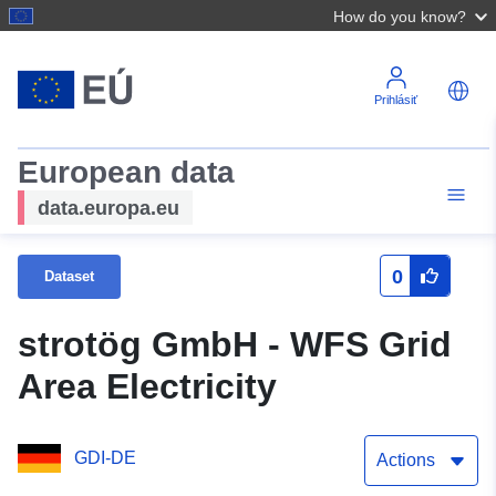
How do you know?
Prihlásiť
European data
data.europa.eu
0
Dataset
strotög GmbH - WFS Grid
Area Electricity
GDI-DE
Actions