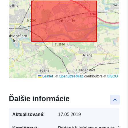
Leaflet
|
©
OpenStreetMap
contributors ©
GISCO
Ďalšie informácie
keyboard_arrow_up
Aktualizované:
17.05.2019