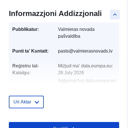
Informazzjoni Addizzjonali
keyboard_arrow_up
Pubblikatur:
Valmieras novada
pašvaldība
Punti ta' Kuntatt:
pasts@valmierasnovads.lv
Reġistru tal-
Miżjud ma’ data.europa.eu:
Katalgu:
28 July 2026
Aġġornat fuq data.europa.eu:
29 July 2026
Uri Aktar
Identifikaturi:
66937
uriRef:
http://data.europa.eu/88u/dataset/