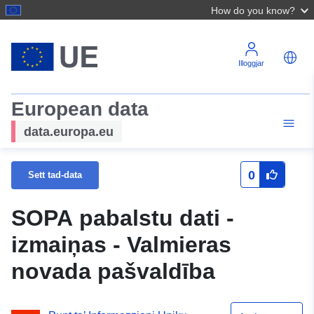
How do you know?
Illoggjar
European data
data.europa.eu
0
Sett tad-data
SOPA pabalstu dati -
izmaiņas - Valmieras
novada pašvaldība