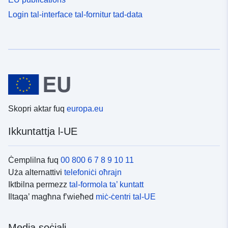
Login tal-interface tal-fornitur tad-data
Skopri aktar fuq
europa.eu
Ikkuntattja l-UE
Ċemplilna fuq
00 800 6 7 8 9 10 11
Uża alternattivi
telefoniċi oħrajn
Iktbilna permezz
tal-formola ta’ kuntatt
Iltaqa’ magħna f’wieħed
miċ-ċentri tal-UE
Media soċjali