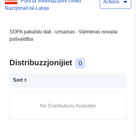
Punt ta’ Informazzjoni Uniku
Actions
Nazzjonali tal-Latvja
SOPA pabalstu dati - izmaiņas - Valmieras novada
pašvaldība
Distribuzzjonijiet
0
Sort
No Distributions Available