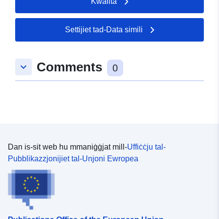
Kwalità
Drittijiet ta'
restricted
Aċċess:
Settijiet tad-Data simili
Comments
keyboard_arrow_down
0
Dan is-sit web hu mmaniġġjat mill-
Uffiċċju tal-
Pubblikazzjonijiet tal-Unjoni Ewropea