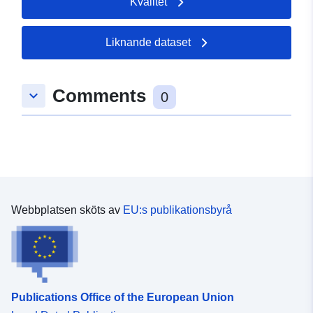
Kvalitet
Åtkomsträttighete
restricted
r:
Liknande dataset
Comments
keyboard_arrow_down
0
Webbplatsen sköts av
EU:s publikationsbyrå
Publications Office of the European Union