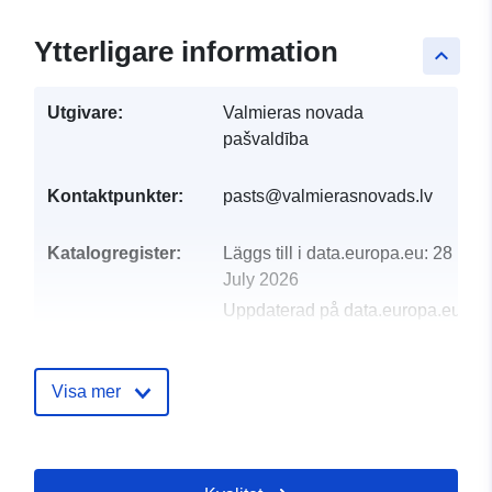
Ytterligare information
keyboard_arrow_up
Utgivare:
Valmieras novada
pašvaldība
Kontaktpunkter:
pasts@valmierasnovads.lv
Katalogregister:
Läggs till i data.europa.eu:
28
July 2026
Uppdaterad på data.europa.eu:
29 July 2026
Visa mer
Identifierare:
66937
uriRef:
http://data.europa.eu/88u/dataset/