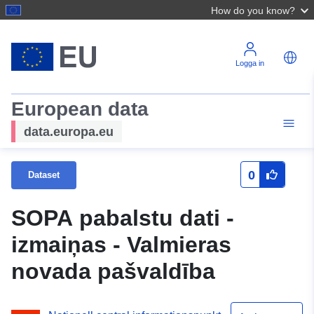
How do you know?
Logga in
European data
data.europa.eu
0
Dataset
SOPA pabalstu dati -
izmaiņas - Valmieras
novada pašvaldība